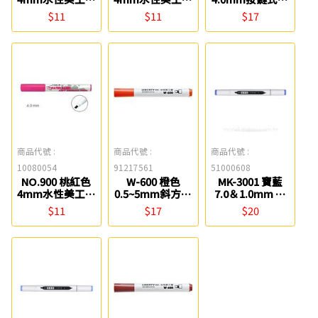
雄獅
雄獅
工筆 SKB
$11
$11
$17
商品代號 :
商品代號 :
商品代號 :
10080054
91217561
51000608
NO.900 桃紅色
W-600 橙色
MK-3001 寶藍
4mm水性美工筆
0.5~5mm斜方尖
7.0＆1.0mm 水
雄獅
水性美工筆 利百
性雙頭美工筆
$11
$17
$20
代
SKB