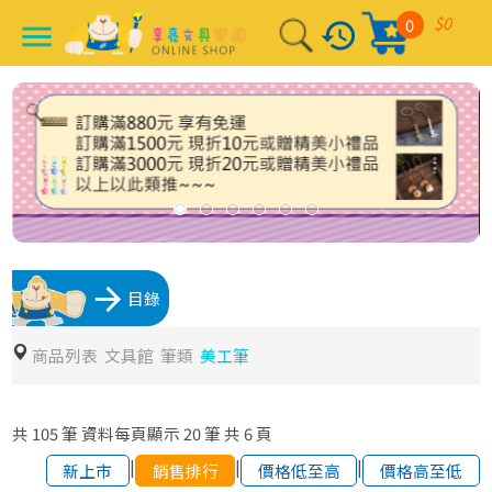
$0
0
history
menu
arrow_forward
目錄
商品列表
文具館
筆類
美工筆
共
105
筆
資料每頁顯示
20
筆
共
6
頁
|
|
|
新上市
銷售排行
價格低至高
價格高至低