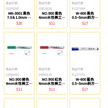
商品代號 :
商品代號 :
商品代號 :
51000547
10810620
91217608
MK-3001 黑色
NO.900 紫色
W-600 黑色
7.0＆1.0mm 水
4mm水性美工筆
0.5~5mm斜方尖
性雙頭美工筆
雄獅
水性美工筆 利百
$20
$11
$17
SKB
代
商品代號 :
商品代號 :
商品代號 :
10080061
10080139
91217592
NO.900 綠色
NO.900 紅色
W-600 藍色
4mm水性美工筆
4mm水性美工筆
0.5~5mm斜方尖
雄獅
雄獅
水性美工筆 利百
$11
$11
$17
代