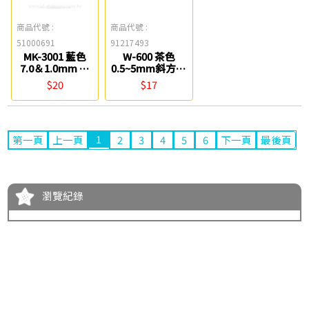
商品代號 :
商品代號 :
51000691
91217493
MK-3001 藍色
W-600 茶色
7.0＆1.0mm 水
0.5~5mm斜方尖
性雙頭美工筆
水性美工筆 利百
$20
$17
SKB
代
1
第一頁
上一頁
2
3
4
5
6
下一頁
最後頁
瀏覽紀錄