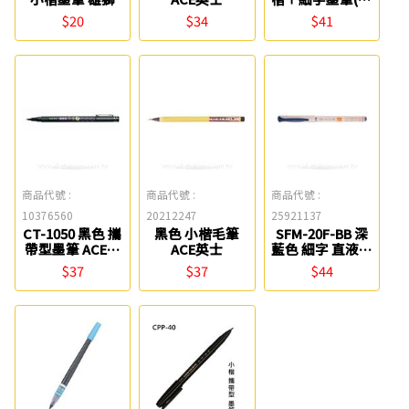
棄型) 白金
$20
$34
$41
商品代號 :
商品代號 :
商品代號 :
10376560
20212247
25921137
CT-1050 黑色 攜
黑色 小楷毛筆
SFM-20F-BB 深
帶型墨筆 ACE英
ACE英士
藍色 細字 直液式
士
自來水筆 PILOT
$37
$37
$44