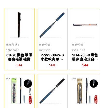
商品代號 :
商品代號 :
商品代號 :
60024688
26235301
25921120
CB-20 黑色 單頭
P-SVS-30KS-B
SFM-20F-B 黑色
書寫毛筆 雄獅
小款軟尖 瞬筆
細字 直液式自來
PILOT
水筆 PILOT
$14
$68
$44