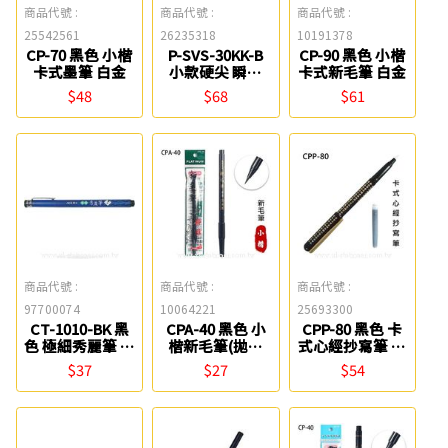
商品代號 :
商品代號 :
商品代號 :
25542561
26235318
10191378
CP-70 黑色 小楷
P-SVS-30KK-B
CP-90 黑色 小楷
卡式墨筆 白金
小款硬尖 瞬筆
卡式新毛筆 白金
PILOT
$48
$68
$61
商品代號 :
商品代號 :
商品代號 :
97700074
10064221
25693300
CT-1010-BK 黑
CPA-40 黑色 小
CPP-80 黑色 卡
色 極細秀麗筆 英
楷新毛筆(拋棄
式心經抄寫筆 白
士
型) 白金
金
$37
$27
$54