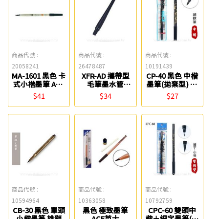
商品代號 :
商品代號 :
商品代號 :
20058241
26478487
10191439
MA-1601 黑色 卡
XFR-AD 攜帶型
CP-40 黑色 中楷
式小楷墨筆 ACE
毛筆墨水管
墨筆(拋棄型) 白
英士
Pentel
金
$41
$34
$27
商品代號 :
商品代號 :
商品代號 :
10594964
10363058
10792759
CB-30 黑色 單頭
黑色 極致墨筆
CPC-60 雙頭中
小楷墨筆 雄獅
ACE英士
楷＋細字墨筆(拋