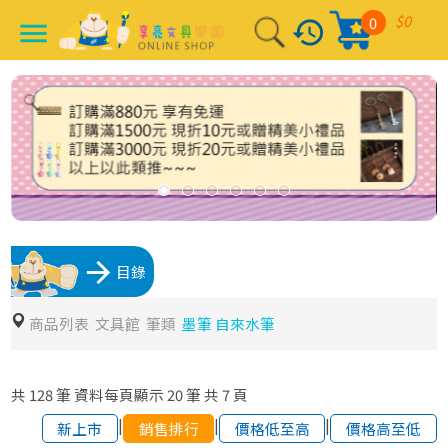
$0
0
history
menu
arrow_forward
目錄
商品列表
文具館
筆類
墨筆 自來水筆
共
128
筆
資料每頁顯示
20
筆
共
7
頁
|
|
|
新上市
銷售排行
價格低至高
價格高至低