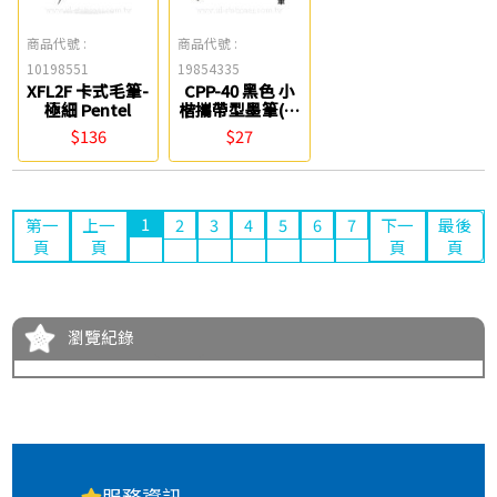
商品代號 :
商品代號 :
10198551
19854335
XFL2F 卡式毛筆-
CPP-40 黑色 小
極細 Pentel
楷攜帶型墨筆(拋
棄型) 白金
$136
$27
1
第一
上一
2
3
4
5
6
7
下一
最後
頁
頁
頁
頁
瀏覽紀錄
服務資訊