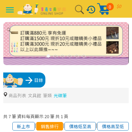
$0
0
history
menu
arrow_forward
目錄
商品列表
文具館
筆類
光碟筆
共
7
筆
資料每頁顯示
20
筆
共
1
頁
|
|
|
新上市
銷售排行
價格低至高
價格高至低