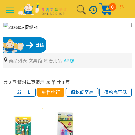
$0
0
history
menu
arrow_forward
目錄
商品列表
文具館
粘著用品
AB膠
共
2
筆
資料每頁顯示
20
筆
共
1
頁
|
|
|
新上市
銷售排行
價格低至高
價格高至低