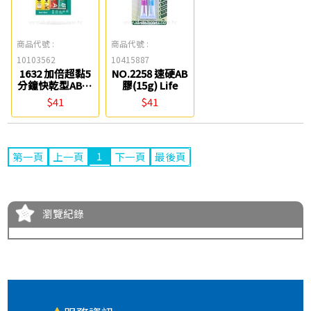
商品代號 :
商品代號 :
10103562
10415887
1632 加倍超黏5
NO.2258 速硬AB
分鐘快乾型AB膠
膠(15g) Life
Success
$41
$41
1
第一頁
上一頁
下一頁
最後頁
瀏覽紀錄