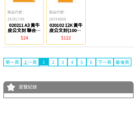
商品代號 :
商品代號 :
26391786
26594088
020211 A3 黃牛
020102 12K 黃牛
皮公文封 聯合紙
皮公文封(100入)
品
聯合紙品
$24
$122
1
第一頁
上一頁
2
3
4
5
6
下一頁
最後頁
瀏覽紀錄