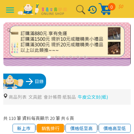
$0
0
history
menu
arrow_forward
目錄
商品列表
文具館
會計帳冊 紙製品
牛皮公文封(紙)
共
110
筆
資料每頁顯示
20
筆
共
6
頁
|
|
|
新上市
銷售排行
價格低至高
價格高至低