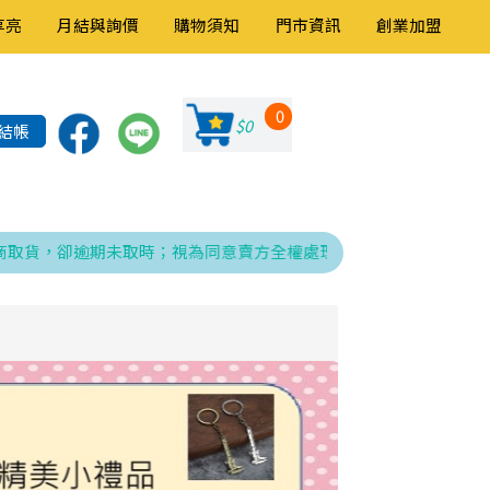
享亮
月結與詢價
購物須知
門市資訊
創業加盟
0
$0
結帳
，卻逾期未取時；視為同意賣方全權處理發票、折讓與銷貨退回之相關