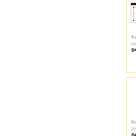
商
10
D
商
26
D