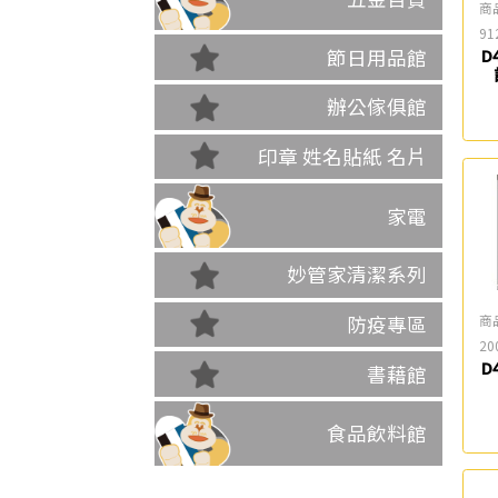
商
91
節日用品館
D
辦公傢俱館
印章 姓名貼紙 名片
家電
妙管家清潔系列
商
防疫專區
20
D
書藉館
食品飲料館