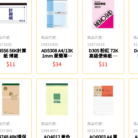
品代號 :
商品代號 :
商品代號 :
商
673041
19810430
10673034
91
4556 56K計算
AD5308 A4/13K
D305 粉紅 72K
D
紙 博崴
1mm 愛簡單方
高級便條紙 美
格紙 博崴
加美
$11
$34
$11
品代號 :
商品代號 :
商品代號 :
商
037493
19864952
50319336
26
4748 48K環保
AO4012 黃色
AO6003 A4 單
A