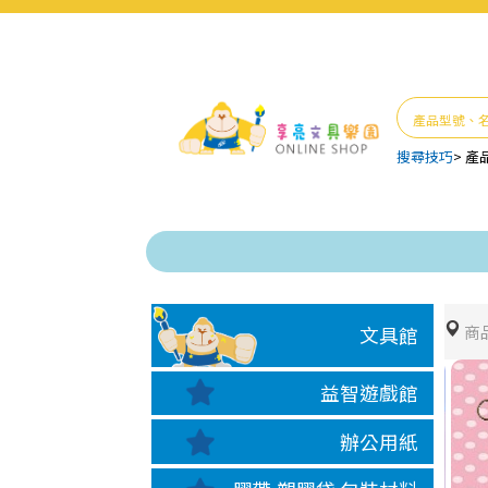
搜尋技巧
>
產
商
文具館
益智遊戲館
辦公用紙