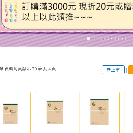
筆
資料每頁顯示
20
筆
共
4
頁
新上市
|