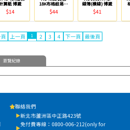
計算紙 博崴
18K布格紋易撕
線簿(橫線) 博崴
企劃紙 博崴
$14
$44
$41
1
一頁
上一頁
2
3
4
下一頁
最後頁
瀏覽紀錄
聯絡我們
新北市蘆洲區中正路423號
車
免付費專線：0800-006-212(only for