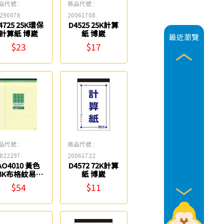
品代號 :
商品代號 :
290076
20061708
4725 25K環保
D4525 25K計算
計算紙 博崴
紙 博崴
最近瀏覽
$23
$17
品代號 :
商品代號 :
822297
20061722
AO4010 黃色
D4572 72K計算
3K布格紋易撕
紙 博崴
企劃紙 博崴
$54
$11