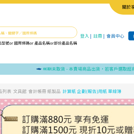
關於
登入
|
註冊
|
會員中心
品型號
or
國際條碼
or
產品名稱
or
部份產品名稱
逾期未取貨 - 本賣場商品出貨，若客戶選取超商取貨
品列表
文具館
會計帳冊 紙製品
計算紙 企劃(報告)用紙 單線簿