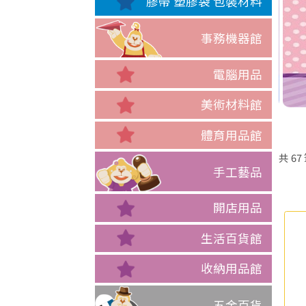
膠帶 塑膠袋 包裝材料
事務機器館
電腦用品
美術材料館
體育用品館
共
67
手工藝品
開店用品
生活百貨館
收納用品館
五金百貨