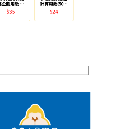
格企劃用紙 博
計算用紙(50P)
崴
美加美
$35
$24