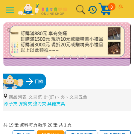
$0
0
history
menu
arrow_forward
目錄
商品列表
文具館
針(釘)、夾、文具五金
原子夾 彈簧夾 強力夾 其他夾具
共
19
筆
資料每頁顯示
20
筆
共
1
頁
|
|
|