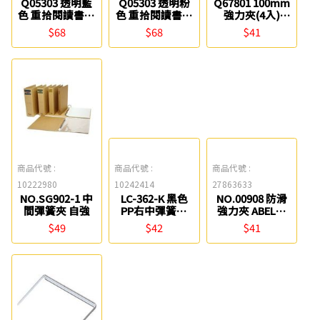
Q05303 透明藍
Q05303 透明粉
Q67801 100mm
色 重拾閱讀書夾
色 重拾閱讀書夾
強力夾(4入)
ABEL力大牌
ABEL力大牌
ABEL
$68
$68
$41
商品代號 :
商品代號 :
商品代號 :
10222980
10242414
27863633
NO.SG902-1 中
LC-362-K 黑色
NO.00908 防滑
間彈簧夾 自強
PP右中彈簧夾
強力夾 ABEL力
(KU色系) LAN
大
$49
$42
$41
CHYN連勤牌