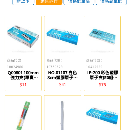
新上市
銷售排行
價格低至高
價格高至低
商品代號 :
商品代號 :
商品代號 :
10024980
10750629
10412930
Q00601 100mm
NO.01107 白色
LF-200 彩色塑膠
強力夾(單賣)
8cm塑膠原子夾
原子夾(50組)
ABEL
(50組) ABEL
Life
$11
$41
$75