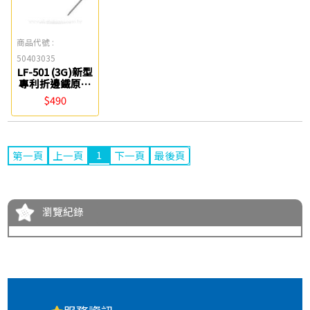
商品代號 :
50403035
LF-501 (3G)新型
專利折邊鐵原子
夾腳 Life
$490
1
第一頁
上一頁
下一頁
最後頁
瀏覽紀錄