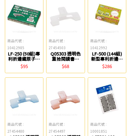
商品代號 :
商品代號 :
商品代號 :
10412985
27454503
10412992
LF-250 (50組)專
Q05303 透明色
LF-500 (144組)
利折邊鐵原子夾
重拾閱讀書夾
新型專利折邊鐵
Life
ABEL力大牌
原子夾 Life
$95
$68
$286
商品代號 :
商品代號 :
商品代號 :
27454480
27454497
10001851