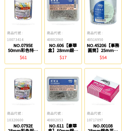
商品代號 :
商品代號 :
商品代號 :
10073414
40802060
40516950
NO.0795E
NO.606【豪華
NO.45206【事務
50mm彩色特大
盒】28mm銀色
圓筒】25mm銀
迴紋針 SDI
圓型迴紋針(90
色三角迴紋針
$61
$17
$54
入) ABEL
ABEL
商品代號 :
商品代號 :
商品代號 :
10320600
40802053
10717097
NO.0792E
NO.611【豪華
NO.00108
28mm彩色迴紋
盒】50mm銀色
28mm銀色平紋