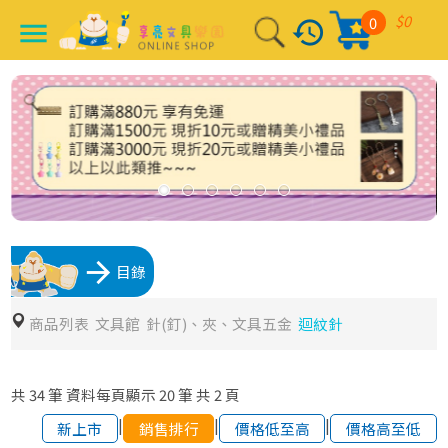
$0
0
history
menu
arrow_forward
目錄
商品列表
文具館
針(釘)、夾、文具五金
迴紋針
共
34
筆
資料每頁顯示
20
筆
共
2
頁
|
|
|
新上市
銷售排行
價格低至高
價格高至低