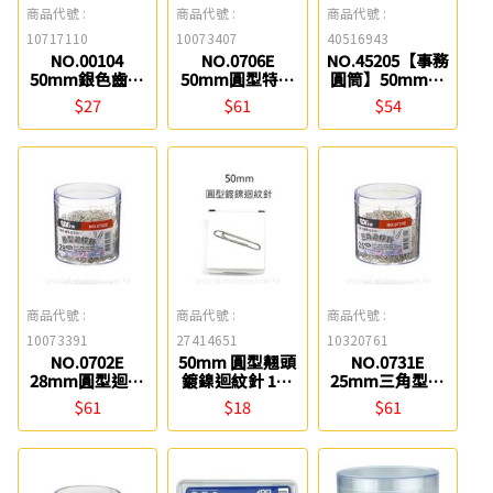
商品代號 :
商品代號 :
商品代號 :
10717110
10073407
40516943
NO.00104
NO.0706E
NO.45205【事務
50mm銀色齒形
50mm圓型特大
圓筒】50mm銀
圓型特大迴紋針
迴紋針 SDI
色圓型迴紋針
$27
$61
$54
(100入) ABEL
ABEL
商品代號 :
商品代號 :
商品代號 :
10073391
27414651
10320761
NO.0702E
50mm 圓型翹頭
NO.0731E
28mm圓型迴紋
鍍鎳迴紋針 100
25mm三角型迴
針 SDI
枚/盒 0021
紋針 SDI
$61
$18
$61