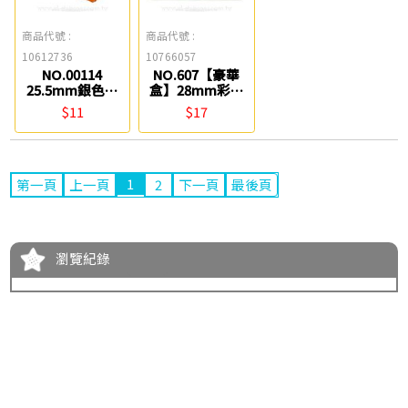
商品代號 :
商品代號 :
10612736
10766057
NO.00114
NO.607【豪華
25.5mm銀色三
盒】28mm彩色
角型迴紋針(70
圓型迴紋針(90
$11
$17
入) ABEL
入) ABEL
1
第一頁
上一頁
2
下一頁
最後頁
瀏覽紀錄