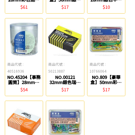
針 SDI
圓型迴紋針(30
圓型迴紋針(80
$61
$17
$10
入) ABEL
入) ABEL
商品代號 :
商品代號 :
商品代號 :
40516936
50213887
10766064
NO.45204【事務
NO.00121
NO.809【豪華
圓筒】28mm銀
32mm銀色瑞士
盒】50mm彩色
色圓型迴紋針
強力迴紋針(40
圓型迴紋針(40
$54
$17
$17
ABEL
入) ABEL
入) ABEL