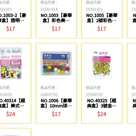
品代號 :
商品代號 :
商品代號 :
商
910203
10581414
10581421
10
O.1003-2【豪
NO.1003【豪華
NO.1005【豪華
華盒】透明美
盒】彩色美式
盒】2號彩色圖
式圖釘(30入)
圖釘(30入)
釘(9.5mm/75
$17
$17
$17
ABEL
ABEL
入) ABEL
品代號 :
商品代號 :
商品代號 :
商
003039
10002780
25960785
25
O.40314【經
NO.1006【豪華
NO.40325【經
N
典盒】美式彩
盒】10mm球型
典盒】3號金色
色圖釘(60入)
圖釘(25入)
圖釘
$24
$17
$24
ABEL
ABEL
(11mm/120入)
(
ABEL