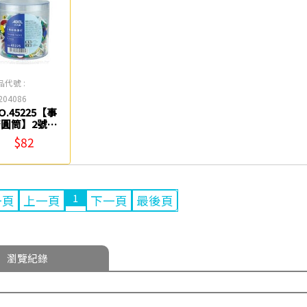
品代號 :
204086
O.45225【事
務圓筒】2號彩
色圖釘 ABEL
$82
1
一頁
上一頁
下一頁
最後頁
瀏覽紀錄