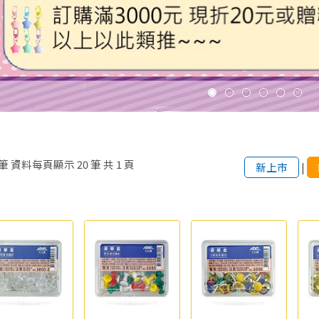
筆
資料每頁顯示
20
筆
共
1
頁
新上市
|