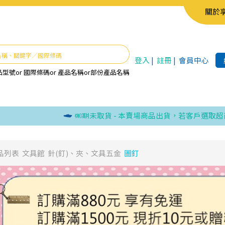
關於
登入
|
註冊
|
會員中心
品型號
or
國際條碼
or
產品名稱
or
部份產品名稱
逾期未取貨 - 本賣場商品出貨，若客戶選取超商取
品列表
文具館
針(釘)、夾、文具五金
圖釘