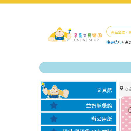
搜尋技巧
>
產
商
文具館
益智遊戲館
辦公用紙