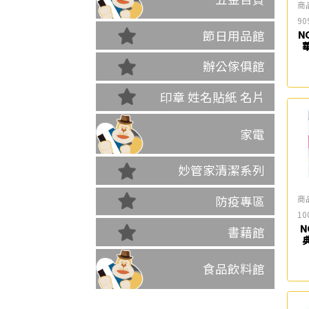
商
90
節日用品館
N
辦公傢俱館
印章 姓名貼紙 名片
家電
妙管家清潔系列
商
防疫專區
10
N
書藉館
食品飲料館