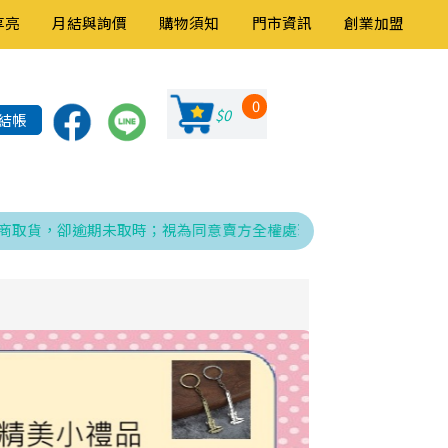
享亮
月結與詢價
購物須知
門市資訊
創業加盟
0
$0
結帳
貨，卻逾期未取時；視為同意賣方全權處理發票、折讓與銷貨退回之相