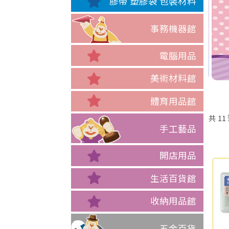
膠帶 塑膠袋 包裝材料
事務機器館
電腦用品
美術材料館
體育用品館
共
11
手工藝品
開店用品
生活百貨館
收納用品館
五金百貨