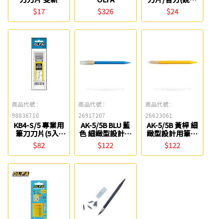
30度) Really
$17
$326
$24
商品代號 :
商品代號 :
商品代號 :
98836710
26917207
26623061
KB4-S/5 專業用
AK-5/5B BLU 藍
AK-5/5B 黃桿 細
筆刀刀片(5入)
色 細緻型設計用
緻型設計用筆刀
OLFA
筆刀(原型號216)
(原型號216)
$82
$122
$122
OLFA
OLFA