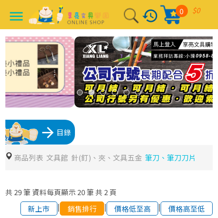
$0
0
history
menu
arrow_forward
目錄
商品列表
文具館
針(釘)、夾、文具五金
筆刀、筆刀刀片
共
29
筆
資料每頁顯示
20
筆
共
2
頁
|
|
|
新上市
銷售排行
價格低至高
價格高至低