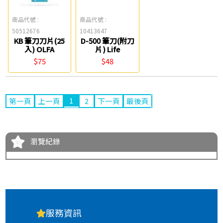
商品代號 :
商品代號 :
50512676
10413647
KB 筆刀刀片(25
D-500 筆刀(附刀
入) OLFA
片) Life
$75
$48
1
第一頁
上一頁
2
下一頁
最後頁
瀏覽紀錄
服務資訊