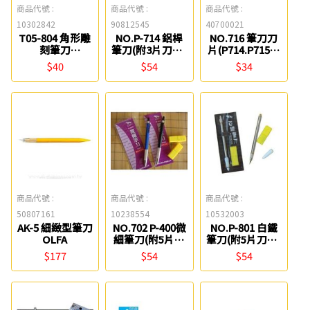
商品代號 :
商品代號 :
商品代號 :
10302842
90812545
40700021
T05-804 角形雕
NO.P-714 鋁桿
NO.716 筆刀刀
刻筆刀
筆刀(附3片刀片)
片(P714.P715共
Nationart
旻新
用刀片) 旻新
$40
$54
$34
商品代號 :
商品代號 :
商品代號 :
50807161
10238554
10532003
AK-5 細緻型筆刀
NO.702 P-400微
NO.P-801 白鐵
OLFA
細筆刀(附5片刀
筆刀(附5片刀片)
片) 旻新
旻新
$177
$54
$54