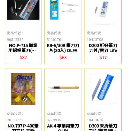
商品代號 :
商品代號 :
商品代號 :
90812552
51101701
10413708
NO.P-715 職業
KB-5/30B 筆刀刀
D200 折好筆刀
用鋁桿筆刀(附3
片(30入) OLFA
刀片/替刃 Life
片刀片) 旻新
$82
$68
$17
商品代號 :
商品代號 :
商品代號 :
20112776
97799351
10413678
NO.707 P-400筆
AK-4 專業用筆刀
D300 未折筆刀
刀刀片 旻新
OLFA
刀片/替刃(銳角