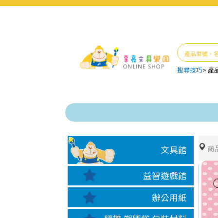
搜尋技巧
>
產
商
文具館
益智遊戲館
辦公用紙