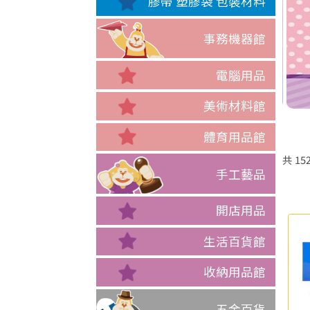
膠帶 塑膠袋 包裝材料
事務機器館
電腦用品
美術材料館
體育用品館
共
15
手工藝品
開店用品
生活百貨館
收納用品館
五金百貨