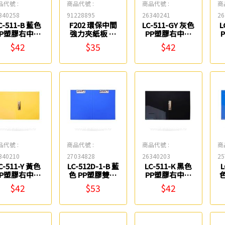
品代號 :
商品代號 :
商品代號 :
商
340258
91228895
26340241
26
C-511-B 藍色
F202 環保中間
LC-511-GY 灰色
L
PP塑膠右中強
強力夾紙板 同
PP塑膠右中強
力夾 連勤牌
春
力夾 連勤牌
$42
$35
$42
品代號 :
商品代號 :
商品代號 :
商
340210
27034828
26340203
25
C-511-Y 黃色
LC-512D-1-B 藍
LC-511-K 黑色
L
PP塑膠右中強
色 PP塑膠雙上
PP塑膠右中強
力夾 連勤牌
強力夾 連勤牌
力夾 連勤牌
$42
$53
$42