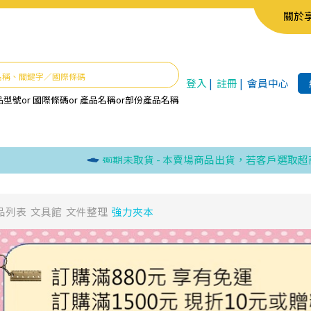
關於
登入
|
註冊
|
會員中心
品型號
or
國際條碼
or
產品名稱
or
部份產品名稱
逾期未取貨 - 本賣場商品出貨，若客戶選取超商取貨
品列表
文具館
文件整理
強力夾本