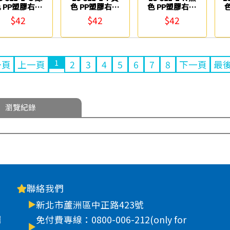
 PP塑膠右上
色 PP塑膠右上
色 PP塑膠右上
強力夾 連勤牌
強力夾 連勤牌
強力夾 連勤牌
$42
$42
$42
1
一頁
上一頁
2
3
4
5
6
7
8
下一頁
最
瀏覽紀錄
聯絡我們
新北市蘆洲區中正路423號
車
免付費專線：0800-006-212(only for