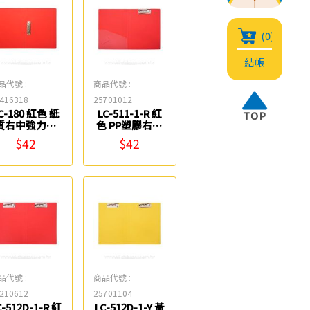
(0)
結帳
品代號 :
商品代號 :
416318
25701012
C-180 紅色 紙
LC-511-1-R 紅
質右中強力夾
色 PP塑膠右上
連勤牌
強力夾 連勤牌
$42
$42
品代號 :
商品代號 :
210612
25701104
C-512D-1-R 紅
LC-512D-1-Y 黃