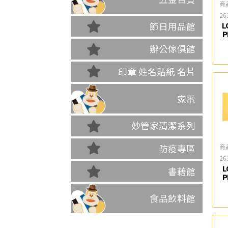
商
26
節日用品館
L
辦公傢俱館
印章 姓名貼紙 名片
家電
妙管家清潔系列
商
防疫專區
26
L
書藉館
食品飲料館