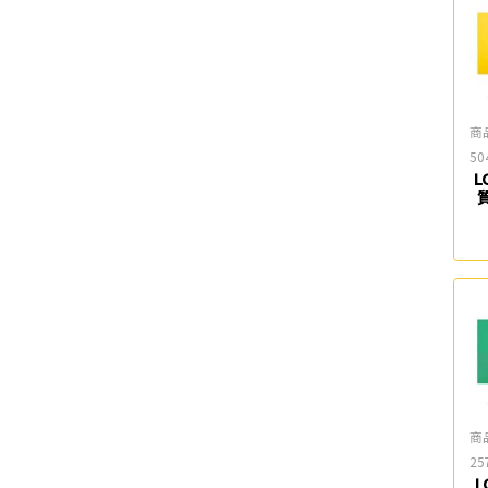
商
50
L
商
25
L