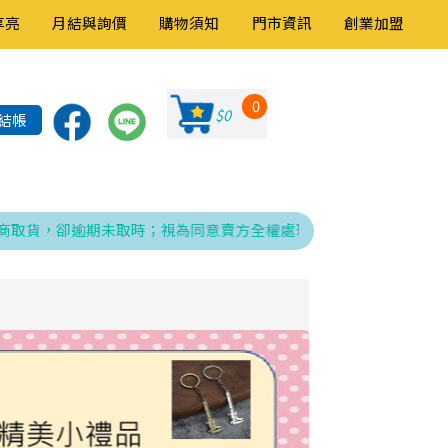
享亮
月結與詢價
購物須知
門市資訊
創業加盟
0
$0
結帳
，卻逾期未取時；視為同意賣方全權處理發票、折讓與銷貨退回之相關