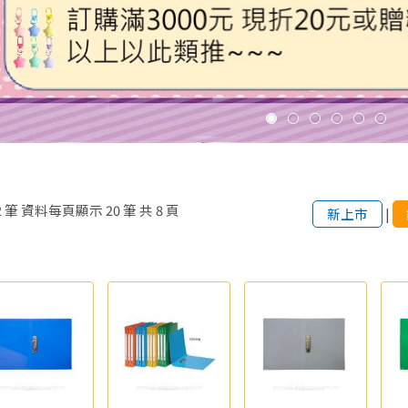
2
筆
資料每頁顯示
20
筆
共
8
頁
新上市
|