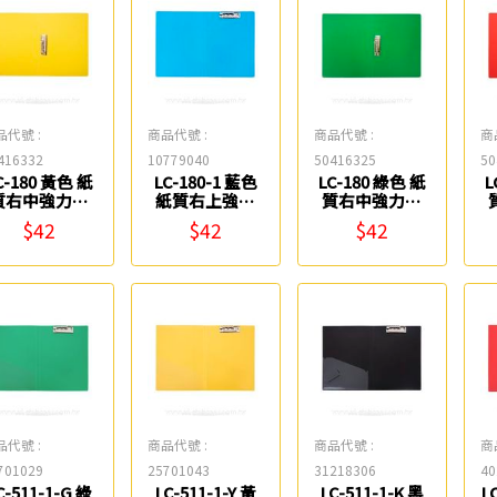
品代號 :
商品代號 :
商品代號 :
商
416332
10779040
50416325
50
C-180 黃色 紙
LC-180-1 藍色
LC-180 綠色 紙
L
質右中強力夾
紙質右上強力
質右中強力夾
連勤牌
夾 連勤牌
連勤牌
$42
$42
$42
品代號 :
商品代號 :
商品代號 :
商
701029
25701043
31218306
40
C-511-1-G 綠
LC-511-1-Y 黃
LC-511-1-K 黑
L