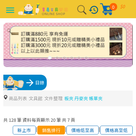
$0
0
history
menu
arrow_forward
目錄
商品列表
文具館
文件整理
板夾 丹麥夾 帳單夾
共
128
筆
資料每頁顯示
20
筆
共
7
頁
|
|
|
新上市
銷售排行
價格低至高
價格高至低