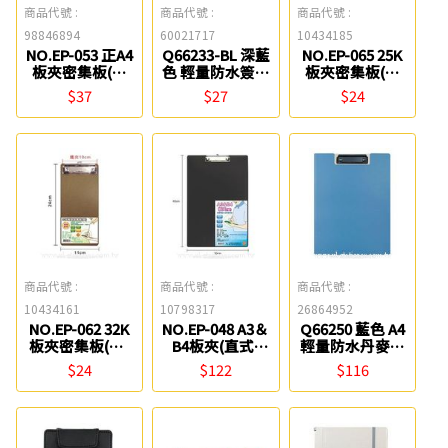
商品代號 :
商品代號 :
商品代號 :
98846894
60021717
10434185
NO.EP-053 正A4
Q66233-BL 深藍
NO.EP-065 25K
板夾密集板(橫
色 輕量防水簽帳
板夾密集板(直
式) W.I.P
板夾/帳單夾
式) W.I.P
$37
$27
$24
ABEL
商品代號 :
商品代號 :
商品代號 :
10434161
10798317
26864952
NO.EP-062 32K
NO.EP-048 A3＆
Q66250 藍色 A4
板夾密集板(長)
B4板夾(直式)
輕量防水丹麥夾
W.I.P
W.I.P
(雙夾款) ABEL
$24
$122
$116