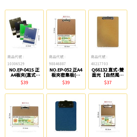
商品代號 :
商品代號 :
商品代號 :
10306529
98846887
40217703
NO.EP-041S 正
NO.EP-052 正A4
Q66132 直式-雙
A4板夾(直式)
板夾密集板(直
面光【自然風】
W.I.P
式) W.I.P
A4原色板夾
$39
$39
$37
ABEL