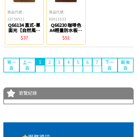
商品代號 :
商品代號 :
10756911
60011633
Q66134 直式-單
Q66230 咖啡色
面光【自然風】
A4輕量防水板夾
A4原色板夾
ABEL
$37
$51
ABEL
1
第一
上一
2
3
4
5
6
7
下一
最後
頁
頁
頁
頁
瀏覽紀錄
服務資訊