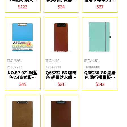
W.I.P
W.I.P
夾 W.I.P
$122
$34
$27
商品代號 :
商品代號 :
商品代號 :
25537765
26245393
10300800
NO.EP-071 粉藍
Q66232-BR 咖啡
Q66236-GR 湖綠
色 A4直式板夾
色 輕量防水帳單
色 隨行摺疊板夾
W.I.P
夾/板夾 ABEL
ABEL
$45
$31
$143