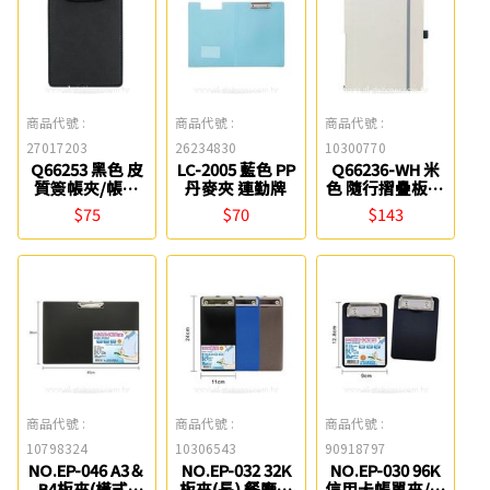
商品代號 :
商品代號 :
商品代號 :
27017203
26234830
10300770
Q66253 黑色 皮
LC-2005 藍色 PP
Q66236-WH 米
質簽帳夾/帳單
丹麥夾 連勤牌
色 隨行摺疊板夾
夾/板夾 ABEL
ABEL
$75
$70
$143
商品代號 :
商品代號 :
商品代號 :
10798324
10306543
90918797
NO.EP-046 A3＆
NO.EP-032 32K
NO.EP-030 96K
B4板夾(橫式)
板夾(長) 餐廳用
信用卡帳單夾/板