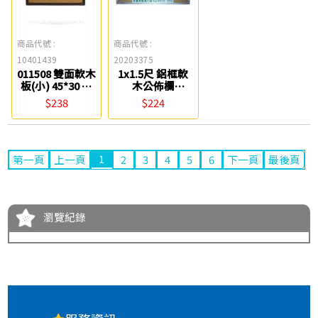
商品代號 :
商品代號 :
10401439
20203375
011508 雙面軟木
1x1.5尺 鋁框軟
板(小) 45*30 塑
木公佈欄
膠框 Success
(30*45cm) 0840
$238
$224
1
第一頁
上一頁
2
3
4
5
6
下一頁
最後頁
瀏覽紀錄