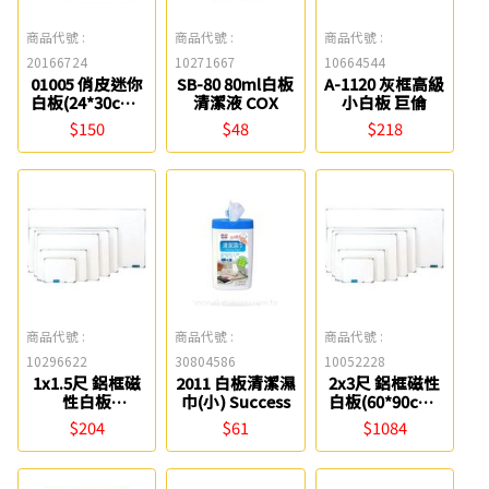
商品代號 :
商品代號 :
商品代號 :
20166724
10271667
10664544
01005 俏皮迷你
SB-80 80ml白板
A-1120 灰框高級
白板(24*30cm)
清潔液 COX
小白板 巨倫
Success
$150
$48
$218
商品代號 :
商品代號 :
商品代號 :
10296622
30804586
10052228
1x1.5尺 鋁框磁
2011 白板清潔濕
2x3尺 鋁框磁性
性白板
巾(小) Success
白板(60*90cm)
(30*45cm) 0840
0840
$204
$61
$1084