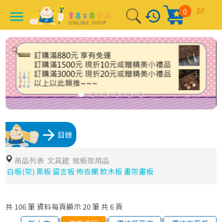
$0
0
history
menu
arrow_forward
目錄
商品列表
文具館
框板架用品
白板(架) 黑板 留言板 佈告欄 軟木板 畫架畫板
共
106
筆
資料每頁顯示
20
筆
共
6
頁
|
|
|