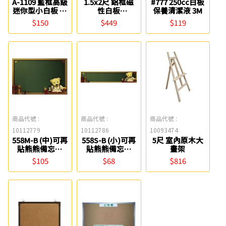
A-1109 藍框高級
1.5x2尺 鋁框磁
#777 250cc白板
迷你型小白板 巨
性白板
保養清潔液 3M
倫
(45*60cm) 0840
$150
$449
$119
商品代號 :
商品代號 :
商品代號 :
10112779
10112786
10093474
558M-B (中)可再
558S-B (小)可再
5尺 室內原木大
貼熊熊備忘板
貼熊熊備忘板
畫架
3M
3M
$105
$68
$816