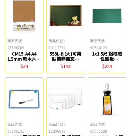
商品代號 :
商品代號 :
商品代號 :
26796789
10112762
90704123
CM15-A4 A4
558L-B (大)可再
1x1.5尺 鋁框磁
1.5mm 軟木片-1
貼熊熊備忘板
性黑板
入 紙博館
3M
(30*45cm) 0840
$20
$143
$224
商品代號 :
商品代號 :
商品代號 :
90806131
10296639
60005328