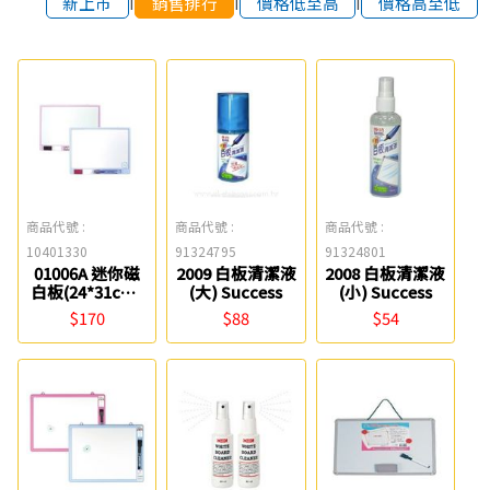
新上市
銷售排行
價格低至高
價格高至低
商品代號 :
商品代號 :
商品代號 :
10401330
91324795
91324801
01006A 迷你磁
2009 白板清潔液
2008 白板清潔液
白板(24*31cm)
(大) Success
(小) Success
Success
$170
$88
$54