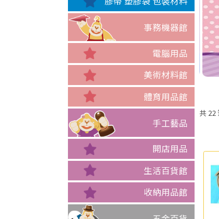
膠帶 塑膠袋 包裝材料
事務機器館
電腦用品
美術材料館
體育用品館
共
22
手工藝品
開店用品
生活百貨館
收納用品館
五金百貨