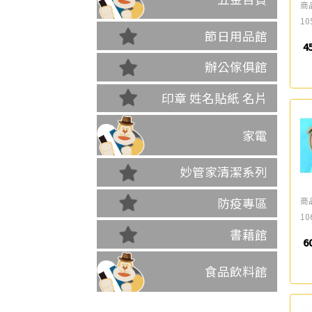
商
10
節日用品館
4
辦公傢俱館
印章 姓名貼紙 名片
家電
妙管家清潔系列
商
防疫專區
10
書藉館
6
食品飲料館