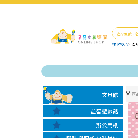
搜尋技巧
>
產
商
文具館
益智遊戲館
辦公用紙