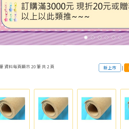
筆
資料每頁顯示
20
筆
共
2
頁
新上市
|