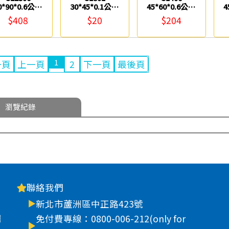
0*90*0.6公分
30*45*0.1公分
45*60*0.6公分
4
全開軟木片
軟木 0983
軟木 0983
$408
$20
$204
0983
1
一頁
上一頁
2
下一頁
最後頁
瀏覽紀錄
聯絡我們
新北市蘆洲區中正路423號
車
免付費專線：0800-006-212(only for