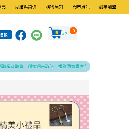
享亮
月結與詢價
購物須知
門市資訊
創業加盟
0
$0
結帳
商取貨，卻逾期未取時；視為同意賣方全權處理發票、折讓與銷貨退回