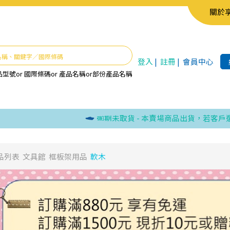
關於
登入
|
註冊
|
會員中心
品型號
or
國際條碼
or
產品名稱
or
部份產品名稱
逾期未取貨 - 本賣場商品出貨，若客戶選取超
品列表
文具館
框板架用品
軟木