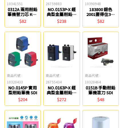
10341551
26759883
10390948
0312A 兩用削鉛
NO.0153P-X 經
183800 銀色
筆機替刀芯 KW-
典型金屬削鉛筆
2001握得住3用
triO
機-珠光星沙 SDI
削筆器 FABER-
$82
$238
$82
CASTELL
商品代號 :
商品代號 :
商品代號 :
10320433
26755434
10320464
NO.0145P 實用
NO.0163P-X 經
0151B 手動削鉛
型削鉛筆機 SDI
典型金屬削鉛筆
筆機滾刀 SDI
機-珠光星沙 SDI
$204
$272
$48