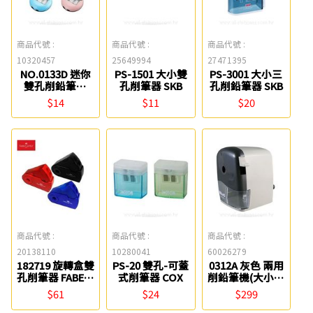
商品代號 :
商品代號 :
商品代號 :
10320457
25649994
27471395
NO.0133D 迷你
PS-1501 大小雙
PS-3001 大小三
雙孔削鉛筆機
孔削筆器 SKB
孔削鉛筆器 SKB
SDI
$14
$11
$20
商品代號 :
商品代號 :
商品代號 :
20138110
10280041
60026279
182719 旋轉盒雙
PS-20 雙孔-可蓋
0312A 灰色 兩用
孔削筆器 FABER-
式削筆器 COX
削鉛筆機(大小通
CASTELL
吃) KW-triO
$61
$24
$299