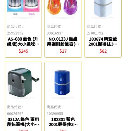
商品代號 :
商品代號 :
商品代號 :
25953992
99016937
27081792
AS-680 藍色 (升
NO.0123J 蟲蟲
183874 晴空藍
級版)大小通吃電
樂團削鉛筆器(大
2001握得住3用
動削鉛筆機
筆專用) SDI
削筆器 FABER-
$245
$27
$82
Tomato
CASTELL
商品代號 :
商品代號 :
60026262
10390955
0312A 綠色 兩用
183801 藍色
削鉛筆機(大小通
2001握得住3用
吃) KW-triO
削筆器 FABER-