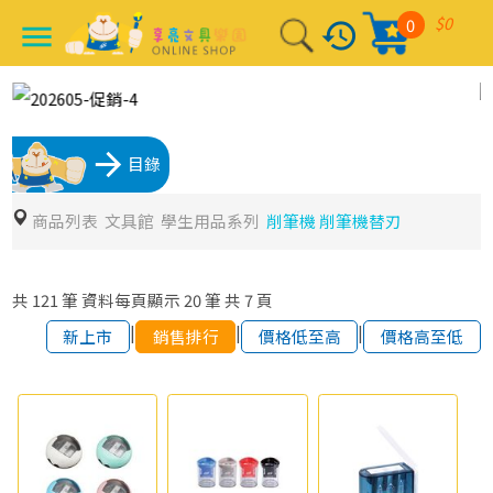
$0
0
history
menu
arrow_forward
目錄
商品列表
文具館
學生用品系列
削筆機 削筆機替刃
共
121
筆
資料每頁顯示
20
筆
共
7
頁
|
|
|
新上市
銷售排行
價格低至高
價格高至低