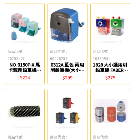
商品代號 :
商品代號 :
商品代號 :
26755427
60026255
10390931
NO.0150P-X 馬
0312A 藍色 兩用
1828 大小通用削
卡龍削鉛筆機功
削鉛筆機(大小通
鉛筆機 FABER-
能組 SDI
吃) KW-triO
CASTELL
$224
$299
$275
商品代號 :
商品代號 :
商品代號 :