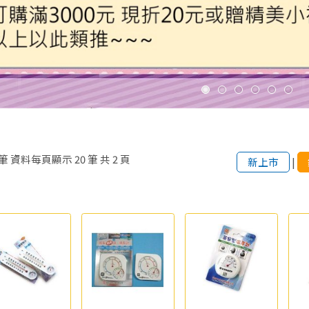
筆
資料每頁顯示
20
筆
共
2
頁
新上市
|