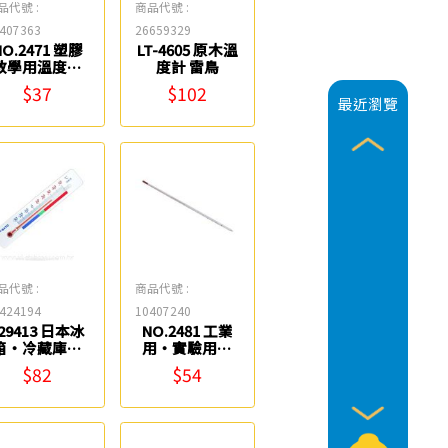
品代號 :
商品代號 :
407363
26659329
NO.2471 塑膠
LT-4605 原木溫
教學用溫度計
度計 雷鳥
Life
$37
$102
最近瀏覽
品代號 :
商品代號 :
424194
10407240
29413 日本冰
NO.2481 工業
箱‧冷藏庫用
用‧實驗用溫
溫度計 SATO
度計(110度
$82
$54
C~-20度C) Life