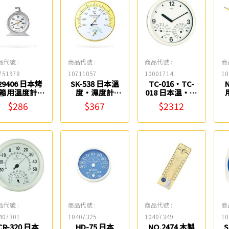
品代號 :
商品代號 :
商品代號 :
商
751978
10711057
10001714
10
29406 日本烤
SK-538 日本溫
TC-016‧TC-
箱用溫度計
度‧濕度計
018 日本溫‧溼
SATO
SATO
度計 CRECER
$286
$367
$2312
品代號 :
商品代號 :
商品代號 :
商
407301
10407325
10407349
10
CR-320 日本
HD-75 日本
NO.2474 木製
S