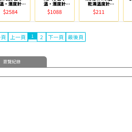
溫‧溼度計
溫‧溼度計
乾濕溫度計
CRECER
CRECER
(27x8cm) Life
$2584
$1088
$211
1
一頁
上一頁
2
下一頁
最後頁
瀏覽紀錄