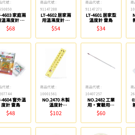
品代號 :
商品代號 :
商品代號 :
商
650850
91147288
91147271
10
T-4603 家庭兩
LT-4602 居家兩
LT-4601 居家型
用溫濕度計 雷
用溫濕度計 雷
溫度計 雷鳥
鳥
鳥
$68
$54
$34
品代號 :
商品代號 :
商品代號 :
商
207744
10001561
10407257
26
T-4604 窗外溫
NO.2470 木製
NO.2482 工業
0
度計 雷鳥
溫度計
用‧實驗用溫
(25x4cm) Life
度計(150度C)
$48
$102
$60
Life