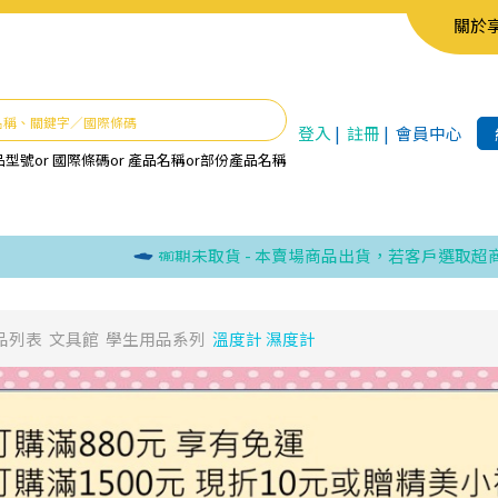
關於
登入
|
註冊
|
會員中心
品型號
or
國際條碼
or
產品名稱
or
部份產品名稱
逾期未取貨 - 本賣場商品出貨，若客戶選取超商取貨
品列表
文具館
學生用品系列
溫度計 濕度計