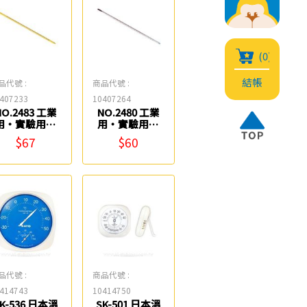
(0)
結帳
品代號 :
商品代號 :
407233
10407264
NO.2483 工業
NO.2480 工業
用‧實驗用溫
用‧實驗用溫
度計(200度C)
度計(＋/-50度
$67
$60
Life
C) Life
品代號 :
商品代號 :
414743
10414750
K-536 日本溫
SK-501 日本溫