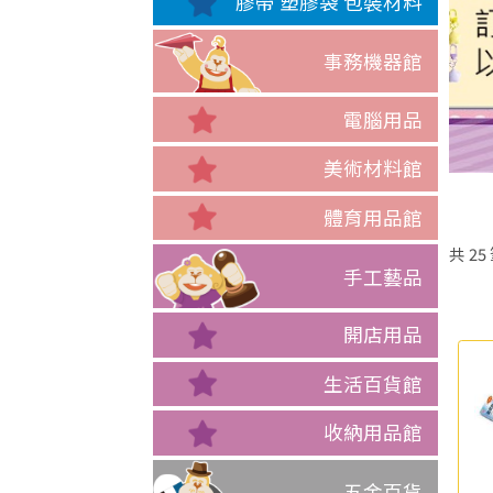
膠帶 塑膠袋 包裝材料
事務機器館
電腦用品
美術材料館
體育用品館
共
25
手工藝品
開店用品
生活百貨館
收納用品館
五金百貨