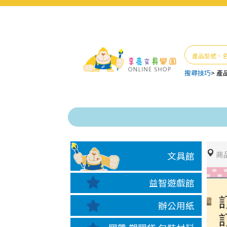
搜尋技巧
>
產
商
文具館
益智遊戲館
辦公用紙