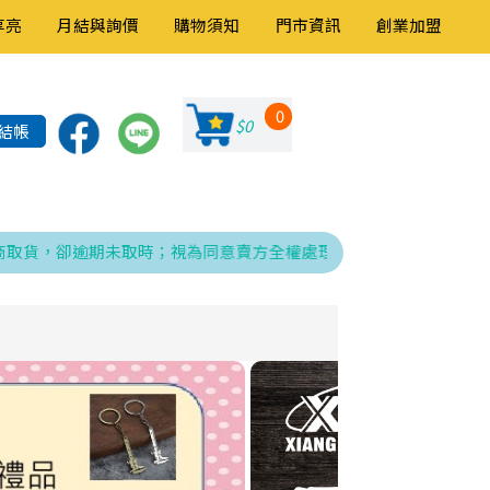
享亮
月結與詢價
購物須知
門市資訊
創業加盟
0
$0
結帳
，卻逾期未取時；視為同意賣方全權處理發票、折讓與銷貨退回之相關