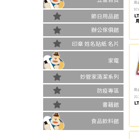
商
97
節日用品館
L
辦公傢俱館
印章 姓名貼紙 名片
家電
妙管家清潔系列
商
防疫專區
31
L
書藉館
食品飲料館