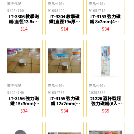
商品代號 :
商品代號 :
商品代號 :
91054760
91093400
91054715
LT-3306 教學磁
LT-3304 教學磁
LT-3153 強力磁
鐵(直徑13.8x厚
鐵(直徑19x厚度
鐵 8x2mm(4入)
度3mmx4個) 雷
4.5mmx2個) 雷
雷鳥
$14
$14
$34
鳥
鳥
商品代號 :
商品代號 :
商品代號 :
91054746
91054739
10392386
LT-3156 強力磁
LT-3155 強力磁
21326 酒杯型超
鐵 15x3mm(1
鐵 12x2mm(2
強力磁鐵(6入)
入) 雷鳥
入) 雷鳥
Success
$34
$34
$65