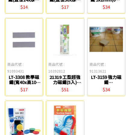
5mmx3個) 雷鳥
5mmx2個) 雷鳥
雷鳥
$14
$17
$34
商品代號 :
商品代號 :
商品代號 :
91093431
10392812
91313621
LT-3308 教學磁
21319 工型超強
LT-3159 強力磁
鐵(寬40x高10x
力磁鐵(5入)
鐵
厚度7mmx2個)
Success
15x15x2.5mm(1
$17
$51
$34
雷鳥
入) 雷鳥