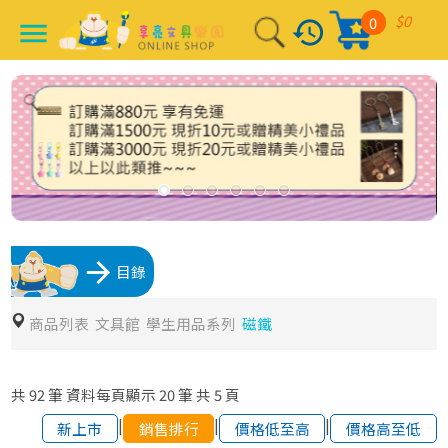
$0
0
history
menu
arrow_forward
目錄
商品列表
文具館
學生用品系列
磁鐵
共
92
筆
資料每頁顯示
20
筆
共
5
頁
|
|
|
新上市
銷售排行
價格低至高
價格高至低