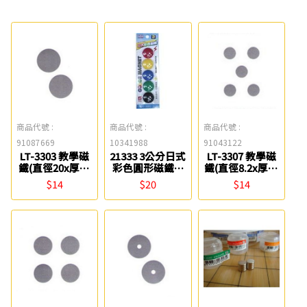
商品代號 :
商品代號 :
商品代號 :
91087669
10341988
91043122
LT-3303 教學磁
21333 3公分日式
LT-3307 教學磁
鐵(直徑20x厚度
彩色圓形磁鐵(5
鐵(直徑8.2x厚度
5mmx2個) 雷鳥
入) Success
2.5mmx5個) 雷
$14
$20
$14
鳥