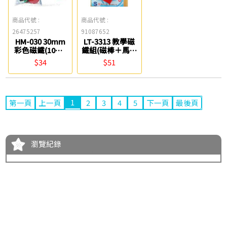
商品代號 :
商品代號 :
26475257
91087652
HM-030 30mm
LT-3313 教學磁
彩色磁鐵(10入)
鐵組(磁棒＋馬蹄
COX
磁鐵) 雷鳥
$34
$51
1
第一頁
上一頁
2
3
4
5
下一頁
最後頁
瀏覽紀錄