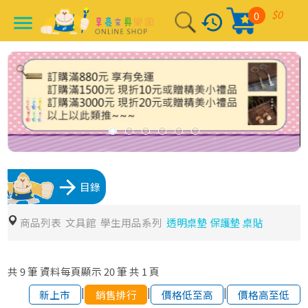
$0
0
history
menu
arrow_forward
目錄
商品列表
文具館
學生用品系列
透明桌墊 保護墊 桌貼
共
9
筆
資料每頁顯示
20
筆
共
1
頁
|
|
|
新上市
銷售排行
價格低至高
價格高至低