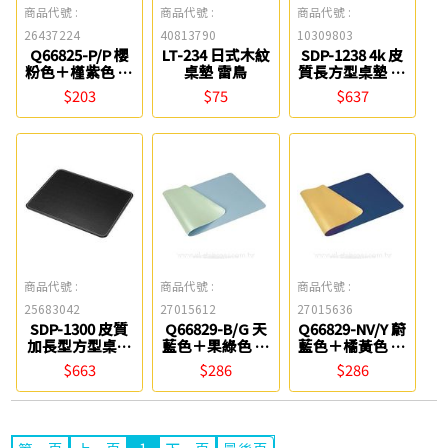
商品代號 :
商品代號 :
商品代號 :
26437224
40813790
10309803
Q66825-P/P 櫻
LT-234 日式木紋
SDP-1238 4k 皮
粉色＋槿紫色 雙
桌墊 雷鳥
質長方型桌墊 波
色PU皮質桌墊
德徠爾
$203
$75
$637
(60*40cm) ABEL
商品代號 :
商品代號 :
商品代號 :
25683042
27015612
27015636
SDP-1300 皮質
Q66829-B/G 天
Q66829-NV/Y 蔚
加長型方型桌墊
藍色＋果綠色 雙
藍色＋橘黃色 雙
波德徠爾
色PU皮質桌墊
色PU皮質桌墊
$663
$286
$286
(90*45cm) ABEL
(90*45cm) ABEL
1