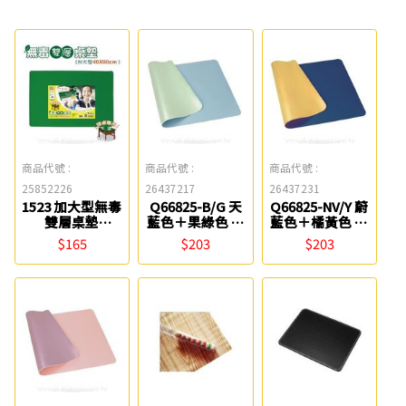
商品代號 :
商品代號 :
商品代號 :
25852226
26437217
26437231
1523 加大型無毒
Q66825-B/G 天
Q66825-NV/Y 蔚
雙層桌墊
藍色＋果綠色 雙
藍色＋橘黃色 雙
(40x60cm)
色PU皮質桌墊
色PU皮質桌墊
$165
$203
$203
Success成功
(60*40cm) ABEL
(60*40cm) ABEL