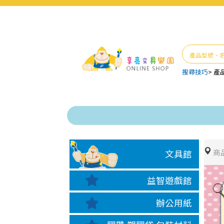
搜尋技巧
>
產
商
文具館
益智遊戲館
辦公用紙