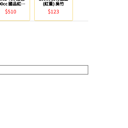
00cc 國品紅硃
(紅蓋) 吳竹
砂液 中華筆莊
$510
$123