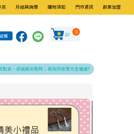
享亮
月結與詢價
購物須知
門市資訊
創業加盟
0
$0
結帳
，卻逾期未取時；視為同意賣方全權處理發票、折讓與銷貨退回之相關