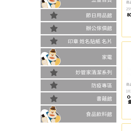
商
25
節日用品館
8
辦公傢俱館
印章 姓名貼紙 名片
家電
妙管家清潔系列
商
防疫專區
10
O
書藉館
食品飲料館