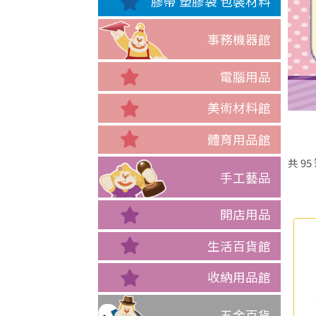
膠帶 塑膠袋 包裝材料
事務機器館
電腦用品
美術材料館
體育用品館
共
95
手工藝品
開店用品
生活百貨館
收納用品館
五金百貨