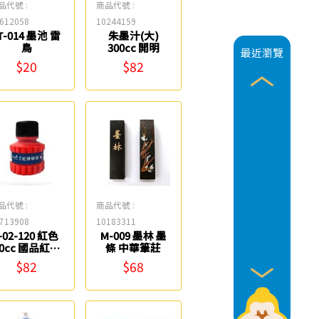
品代號 :
商品代號 :
612058
10244159
T-014 墨池 雷
朱墨汁(大)
鳥
300cc 開明
最近瀏覽
$20
$82
品代號 :
商品代號 :
713908
10183311
I-02-120 紅色
M-009 墨林 墨
60cc 國品紅硃
條 中華筆莊
砂液 中華筆莊
$82
$68