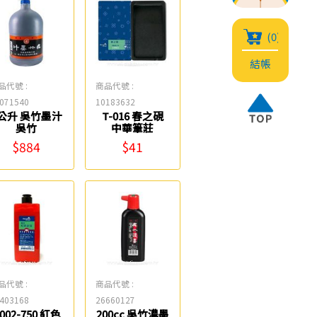
(0)
結帳
品代號 :
商品代號 :
071540
10183632
公升 吳竹墨汁
T-016 春之硯
吳竹
中華筆莊
$884
$41
品代號 :
商品代號 :
403168
26660127
-002-750 紅色
200cc 吳竹濃墨