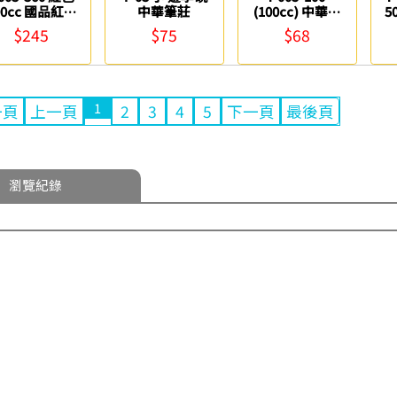
00cc 國品紅硃
中華筆莊
(100cc) 中華濃
5
砂液 中華筆莊
墨 中華筆莊
$245
$75
$68
1
一頁
上一頁
2
3
4
5
下一頁
最後頁
瀏覽紀錄