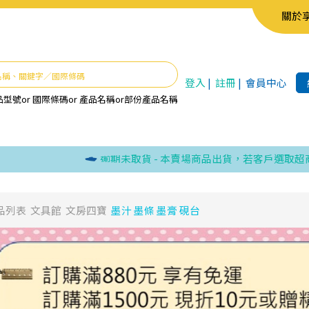
關於
登入
|
註冊
|
會員中心
品型號
or
國際條碼
or
產品名稱
or
部份產品名稱
逾期未取貨 - 本賣場商品出貨，若客戶選取超商取貨
品列表
文具館
文房四寶
墨汁 墨條 墨膏 硯台