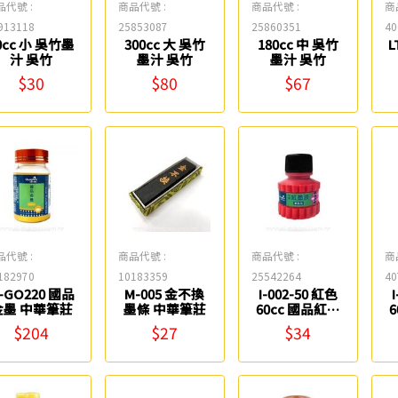
品代號 :
商品代號 :
商品代號 :
商
913118
25853087
25860351
40
0cc 小 吳竹墨
300cc 大 吳竹
180cc 中 吳竹
L
汁 吳竹
墨汁 吳竹
墨汁 吳竹
$30
$80
$67
品代號 :
商品代號 :
商品代號 :
商
182970
10183359
25542264
40
-GO220 國品
M-005 金不換
I-002-50 紅色
金墨 中華筆莊
墨條 中華筆莊
60cc 國品紅墨
液(事務用) 中華
$204
$27
$34
筆莊