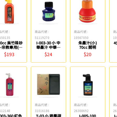
品代號 :
商品代號 :
商品代號 :
商
650135
51119270
10567050
10
00cc 吳竹硃砂
I-003-30 小 中
朱墨汁(小)
4
-宗教專用(黃
華墨汁 中華筆
70cc 開明
蓋) 吳竹
莊
$193
$24
$20
品代號 :
商品代號 :
商品代號 :
商
612148
31016186
26308692
26
-003-360 紅色
T-03 小 遊學硯
I-005-100
I