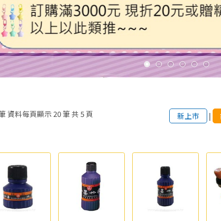
筆
資料每頁顯示
20
筆
共
5
頁
新上市
|