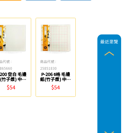
最近瀏覽
品代號 :
商品代號 :
865660
25851830
-200 空白 毛邊
P-206 6格 毛邊
(竹子漿) 中華
紙(竹子漿) 中華
筆莊
筆莊
$54
$54