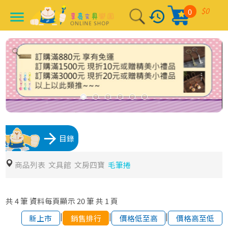
$0
0
history
menu
arrow_forward
目錄
商品列表
文具館
文房四寶
毛筆捲
共
4
筆
資料每頁顯示
20
筆
共
1
頁
|
|
|
新上市
銷售排行
價格低至高
價格高至低