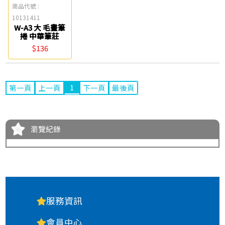
商品代號 :
10131411
W-A3 大 毛畫筆
捲 中華筆莊
$136
1
第一頁
上一頁
下一頁
最後頁
瀏覽紀錄
服務資訊
會員中心