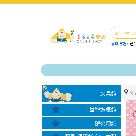
搜尋技巧
>
產
商
文具館
益智遊戲館
辦公用紙