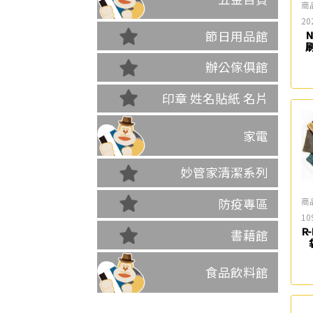
商
20
節日用品館
N
刷
辦公傢俱館
印章 姓名貼紙 名片
家電
妙管家清潔系列
商
防疫專區
10
R
書藉館
食品飲料館