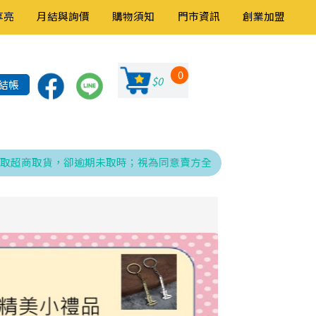
享亮
月結與詢價
購物須知
門市資訊
創業加盟
0
$0
結帳
商取貨，卻逾期未取時；視為同意賣方全權處理發票、折讓與銷貨退回