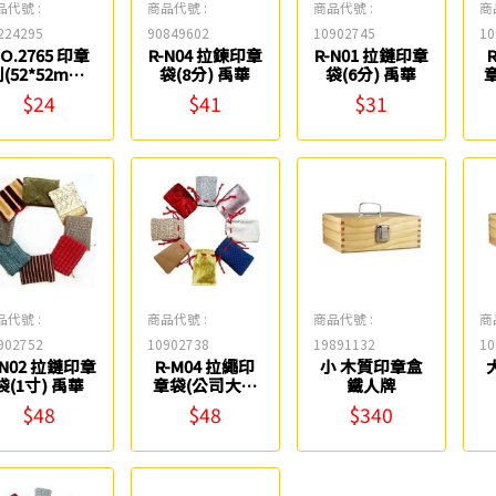
品代號 :
商品代號 :
商品代號 :
商
224295
90849602
10902745
10
O.2765 印章
R-N04 拉鍊印章
R-N01 拉鏈印章
(52*52mm)
袋(8分) 禹華
袋(6分) 禹華
章
Life
$24
$41
$31
品代號 :
商品代號 :
商品代號 :
商
902752
10902738
19891132
10
-N02 拉鏈印章
R-M04 拉繩印
小 木質印章盒
袋(1寸) 禹華
章袋(公司大小
鐵人牌
章) 禹華
$48
$48
$340