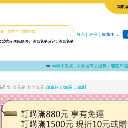
關於
登入
|
註冊
|
會員中心
品型號
or
國際條碼
or
產品名稱
or
部份產品名稱
逾期未取貨 - 本賣場商品出貨，若客戶選取超
品列表
文具館
其他文具
印章箱 印章袋 印章刷