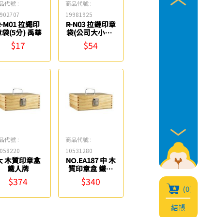
品代號 :
商品代號 :
902707
19981925
R-M01 拉繩印
R-N03 拉鏈印章
袋(5分) 禹華
袋(公司大小章)
禹華
$17
$54
品代號 :
商品代號 :
058220
10531280
大 木質印章盒
NO.EA187 中 木
鐵人牌
質印章盒 鐵人
牌
$374
$340
(0)
結帳