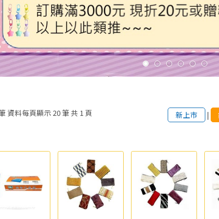
筆
資料每頁顯示
20
筆
共
1
頁
新上市
|