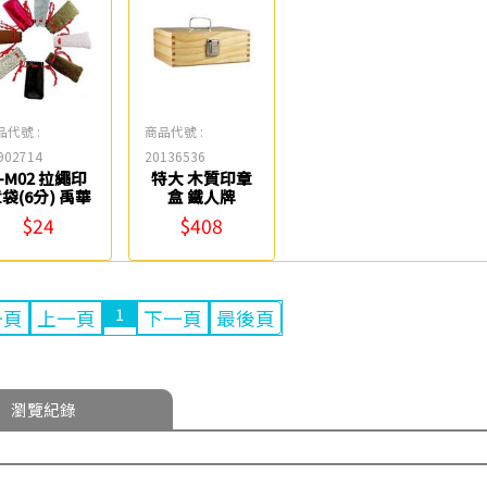
品代號 :
商品代號 :
902714
20136536
R-M02 拉繩印
特大 木質印章
袋(6分) 禹華
盒 鐵人牌
$24
$408
1
一頁
上一頁
下一頁
最後頁
瀏覽紀錄