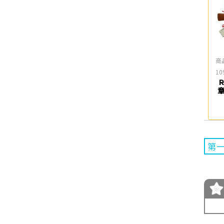
商
10
章
第