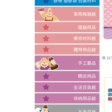
膠帶 塑膠袋 包裝材料
事務機器館
電腦用品
美術材料館
體育用品館
共
12
手工藝品
開店用品
生活百貨館
收納用品館
五金百貨