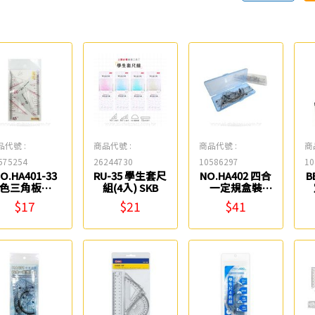
品代號 :
商品代號 :
商品代號 :
商
575254
26244730
10586297
10
O.HA401-33
RU-35 學生套尺
NO.HA402 四合
B
色三角板組(2
組(4入) SKB
一定規盒裝
入) W.I.P
W.I.P
$17
$21
$41