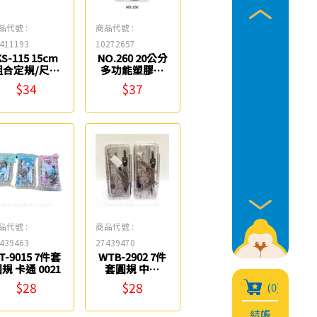
品代號 :
商品代號 :
411193
10272657
S-115 15cm
NO.260 20公分
組合定規/尺組
多功能塑膠尺
Life
組 COX
$34
$37
品代號 :
商品代號 :
439463
27439470
T-9015 7件套
WTB-2902 7件
規 卡通 0021
套圓規 中性
0021
$28
$28
(0)
結帳