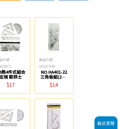
品代號 :
商品代號 :
418871
26207049
B熊4件式組合
NO.HA401-22
定規 歐菲士
三角板組(2入)
W.I.P
$17
$14
最近瀏覽