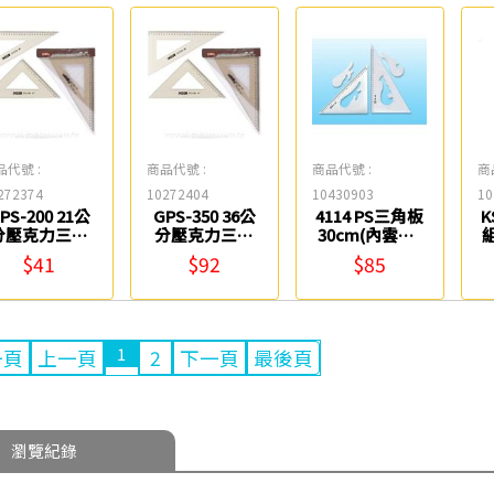
品代號 :
商品代號 :
商品代號 :
商
272374
10272404
10430903
10
PS-200 21公
GPS-350 36公
4114 PS三角板
K
分壓克力三角
分壓克力三角
30cm(內雲形)
板尺組 COX
板尺組 COX
Tomato
$41
$92
$85
1
一頁
上一頁
2
下一頁
最後頁
瀏覽紀錄