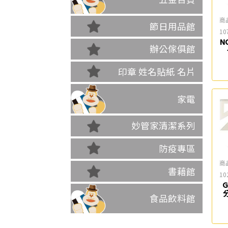
商
節日用品館
10
N
辦公傢俱館
印章 姓名貼紙 名片
家電
妙管家清潔系列
防疫專區
商
書藉館
10
G
食品飲料館