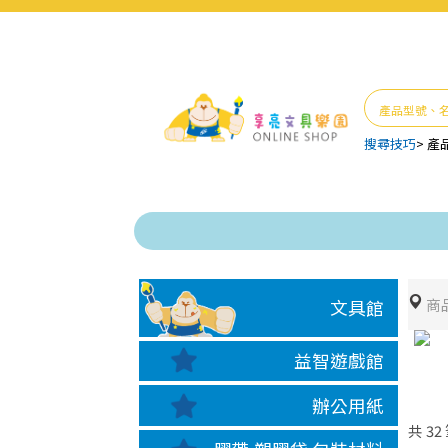
搜尋技巧
>
產
商
文具館
益智遊戲館
辦公用紙
共
32