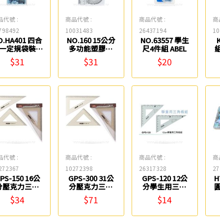
品代號 :
商品代號 :
商品代號 :
商
798492
10031483
26437194
10
O.HA401 四合
NO.160 15公分
NO.63557 學生
K
一定規袋裝
多功能塑膠尺
尺4件組 ABEL
W.I.P
組 COX
$31
$31
$20
品代號 :
商品代號 :
商品代號 :
商
272367
10272398
26317328
27
PS-150 16公
GPS-300 31公
GPS-120 12公
H
分壓克力三角
分壓克力三角
分學生用三角
圓
板尺組 COX
板尺組 COX
板組 COX
$34
$71
$14