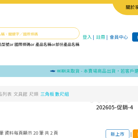
關於
登入
|
註冊
|
會員中心
品型號
or
國際條碼
or
產品名稱
or
部份產品名稱
逾期未取貨 - 本賣場商品出貨，若客戶選取
品列表
文具館
尺類
三角板 數尺組
筆
資料每頁顯示
20
筆
共
2
頁
新上市
|