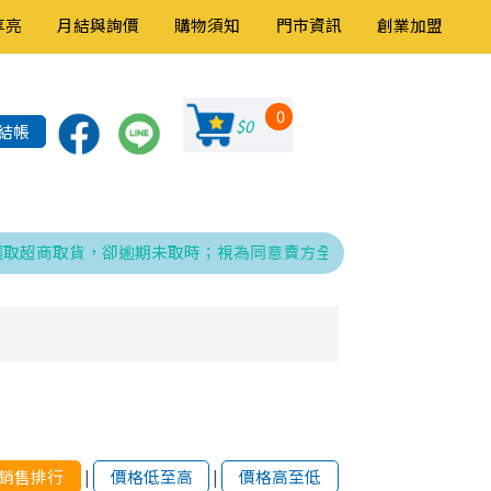
享亮
月結與詢價
購物須知
門市資訊
創業加盟
0
$0
結帳
超商取貨，卻逾期未取時；視為同意賣方全權處理發票、折讓與銷貨退
銷售排行
|
價格低至高
|
價格高至低