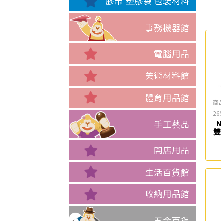
膠帶 塑膠袋 包裝材料
事務機器館
電腦用品
美術材料館
體育用品館
商
26
手工藝品
N
雙
開店用品
生活百貨館
收納用品館
五金百貨