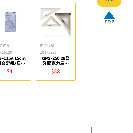
品代號 :
商品代號 :
416129
10272381
S-115A 15cm
GPS-250 26公
組合定規/尺組
分壓克力三角
Life
板尺組 COX
$41
$58