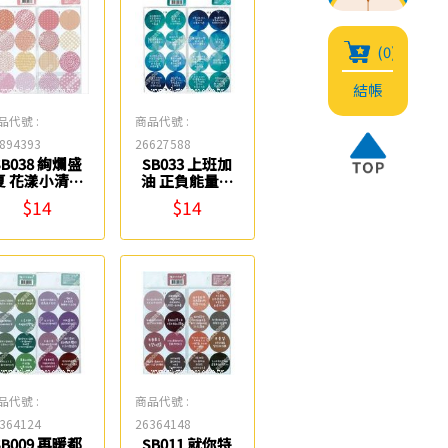
(0)
結帳
品代號 :
商品代號 :
894393
26627588
SB038 絢爛盛
SB033 上班加
夏 花漾小清新
油 正負能量貼
貼紙 鶴屋
紙 鶴屋
$14
$14
品代號 :
商品代號 :
364124
26364148
SB009 再暖都
SB011 就你特