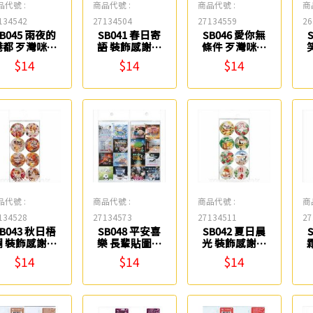
品代號 :
商品代號 :
商品代號 :
商
134542
27134504
27134559
26
SB045 雨夜的
SB041 春日寄
SB046 愛你無
 歹灣咪ㄟ
語 裝飾感謝貼
條件 歹灣咪ㄟ
貼紙 鶴屋
紙 鶴屋
貼紙 鶴屋
$14
$14
$14
品代號 :
商品代號 :
商品代號 :
商
134528
27134573
27134511
27
SB043 秋日梧
SB048 平安喜
SB042 夏日晨
感謝貼
樂 長輩貼圖貼
光 裝飾感謝貼
紙 鶴屋
紙 鶴屋
紙 鶴屋
$14
$14
$14