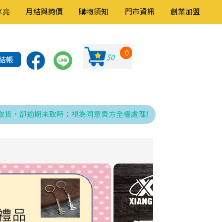
享亮
月結與詢價
購物須知
門市資訊
創業加盟
0
$0
結帳
卻逾期未取時；視為同意賣方全權處理發票、折讓與銷貨退回之相關程