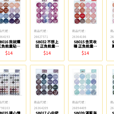
品代號 :
商品代號 :
商品代號 :
商
364193
26627571
26364186
26
SB016 我就爛
SB032 不想上
SB015 含笑收
正負能量貼紙
班 正負能量貼
穫 正負能量貼
鶴屋
紙 鶴屋
紙 鶴屋
$14
$14
$14
品代號 :
商品代號 :
商品代號 :
商
798103
26364209
26894409
26
SB035 壞心情
SB017 心中悲
SB039 湛藍海