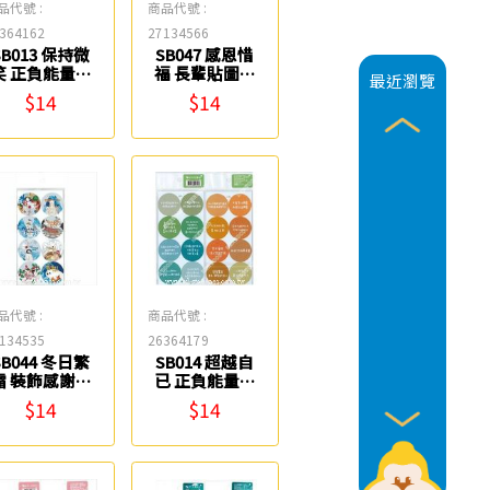
品代號 :
商品代號 :
364162
27134566
SB013 保持微
SB047 感恩惜
笑 正負能量貼
福 長輩貼圖貼
最近瀏覽
紙 鶴屋
紙 鶴屋
$14
$14
品代號 :
商品代號 :
134535
26364179
SB044 冬日繁
SB014 超越自
霜 裝飾感謝貼
已 正負能量貼
紙 鶴屋
紙 鶴屋
$14
$14