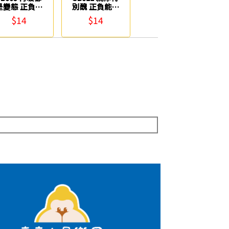
是變態 正負能
別醜 正負能量
量貼紙 鶴屋
貼紙 鶴屋
$14
$14