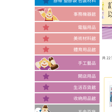
膠帶 塑膠袋 包裝材料
事務機器館
電腦用品
美術材料館
體育用品館
共
22
手工藝品
開店用品
生活百貨館
收納用品館
五金百貨