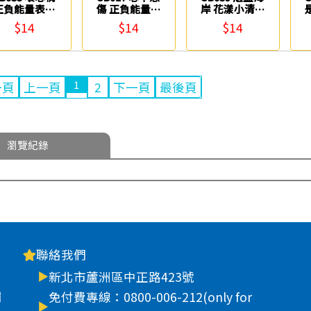
正負能量表情
傷 正負能量貼
岸 花漾小清新
貼 鶴屋
紙 鶴屋
貼紙 鶴屋
$14
$14
$14
1
一頁
上一頁
2
下一頁
最後頁
瀏覽紀錄
聯絡我們
新北市蘆洲區中正路423號
車
免付費專線：0800-006-212(only for