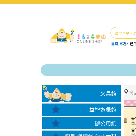
搜尋技巧
>
產
商
文具館
益智遊戲館
辦公用紙