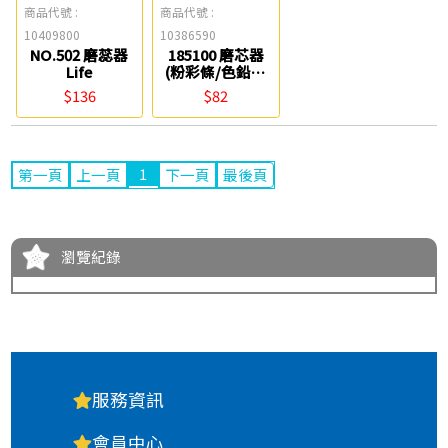
商品代號 :
商品代號 :
10409800
10386590
NO.502 磨蕊器
185100 磨芯器
Life
(粉彩條/色鉛筆
專用) FABER-
$136
$82
CASTELL
1
第一頁
上一頁
下一頁
最後頁
瀏覽紀錄
服務資訊
會員中心