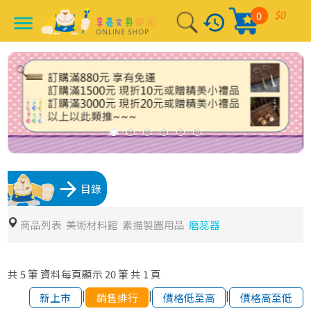
$0
0
history
menu
arrow_forward
目錄
商品列表
美術材料館
素描製圖用品
磨蕊器
共
5
筆
資料每頁顯示
20
筆
共
1
頁
|
|
|
新上市
銷售排行
價格低至高
價格高至低