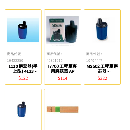
商品代號 :
商品代號 :
商品代號 :
10422250
40901015
10404447
1110 磨蕊器(手
I7700 工程筆專
MS502 工程筆磨
上型) 4133
用磨蕊器 AP
芯器
Tomato
STAEDTLER 施
$122
$114
$322
德樓