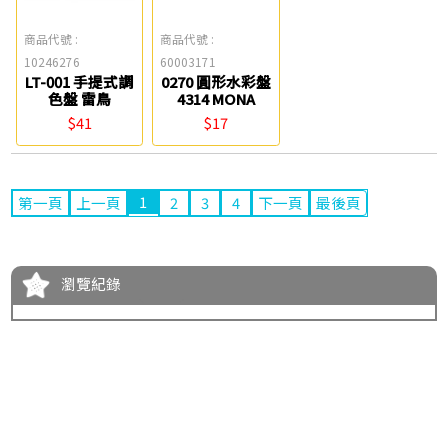
商品代號 :
商品代號 :
10246276
60003171
LT-001 手提式調
0270 圓形水彩盤
色盤 雷鳥
4314 MONA
$41
$17
1
第一頁
上一頁
2
3
4
下一頁
最後頁
瀏覽紀錄