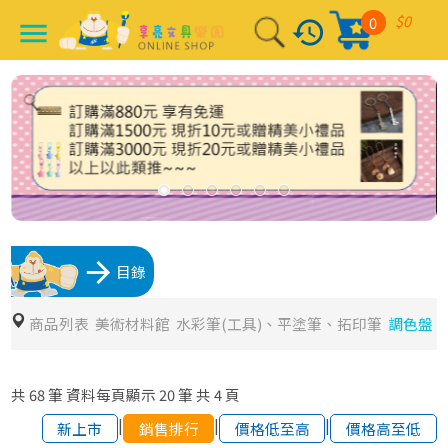
$0
0
history
menu
arrow_forward
目錄
商品列表
美術材料館
水彩筆(工具)、平塗筆、拓印筆
調色盤
共
68
筆
資料每頁顯示
20
筆
共
4
頁
|
|
|
新上市
銷售排行
價格低至高
價格高至低