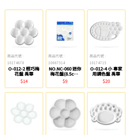
商品代號 :
商品代號 :
商品代號 :
10174678
10667514
10174715
O-012-2 輕巧梅
NO.NC-060 迷你
O-012-4 小 專家
花盤 禹華
梅花盤(8.5cm)
用調色盤 禹華
W.I.P
$14
$9
$20