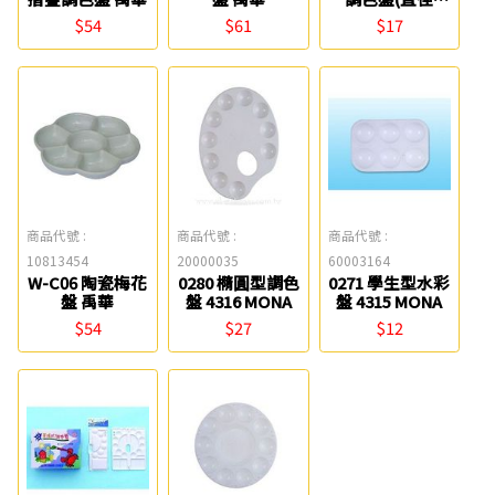
17cm) W.I.P
$54
$61
$17
商品代號 :
商品代號 :
商品代號 :
10813454
20000035
60003164
W-C06 陶瓷梅花
0280 橢圓型調色
0271 學生型水彩
盤 禹華
盤 4316 MONA
盤 4315 MONA
$54
$27
$12