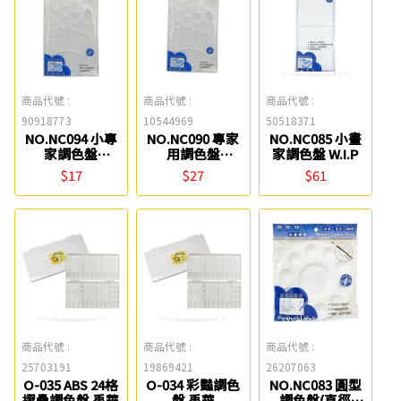
商品代號 :
商品代號 :
商品代號 :
90918773
10544969
50518371
NO.NC094 小專
NO.NC090 專家
NO.NC085 小畫
家調色盤
用調色盤
家調色盤 W.I.P
(23.5x14cm)
(20x33cm) W.I.P
$17
$27
$61
W.I.P
商品代號 :
商品代號 :
商品代號 :
25703191
19869421
26207063
O-035 ABS 24格
O-034 彩豔調色
NO.NC083 圓型
摺疊調色盤 禹華
盤 禹華
調色盤(直徑