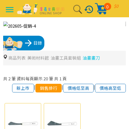
$0
0
history
menu
arrow_forward
目錄
商品列表
美術材料館
油畫工具套裝組
油畫畫刀
共
2
筆
資料每頁顯示
20
筆
共
1
頁
|
|
|
新上市
銷售排行
價格低至高
價格高至低