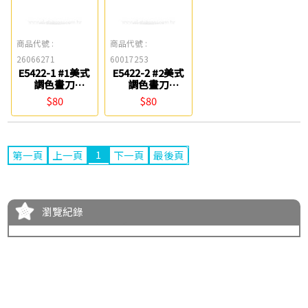
商品代號 :
商品代號 :
26066271
60017253
E5422-1 #1美式
E5422-2 #2美式
調色畫刀
調色畫刀
Phoenix
Phoenix
$80
$80
1
第一頁
上一頁
下一頁
最後頁
瀏覽紀錄