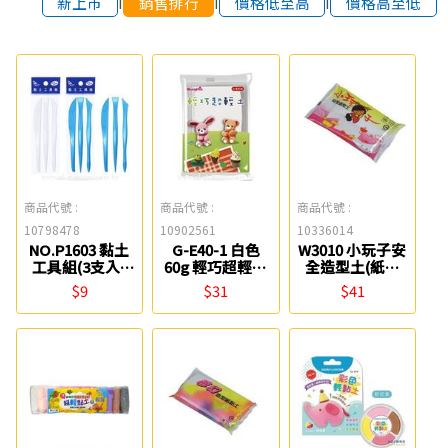
新上市
銷售排行
價格低至高
價格高至低
商品代號 :
商品代號 :
商品代號 :
10798478
10902561
10336014
NO.P1603 黏土
G-E40-1 白色
W3010 小玩子安
工具組(3支入)
60g 輕巧超輕土
全造型土(紙黏
W.I.P
禹華
土)280g
$9
$31
$41