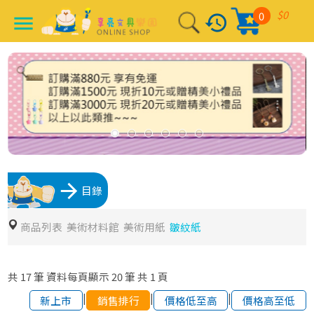
$0
0
history
menu
arrow_forward
目錄
商品列表
美術材料館
美術用紙
皺紋紙
共
17
筆
資料每頁顯示
20
筆
共
1
頁
|
|
|
新上市
銷售排行
價格低至高
價格高至低