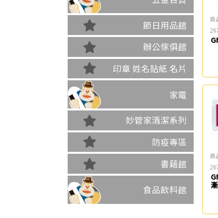
商
節日用品館
26
G
辦公傢俱館
印章 姓名貼紙 名片
家電
妙管家清潔系列
防疫專區
商
書藉館
26
G
漸
食品飲料館