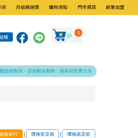
享亮
月結與詢價
購物須知
門市資訊
創業加盟
0
$0
結帳
商取貨，卻逾期未取時；視為同意賣方全權處理發票、折讓與銷貨退
銷售排行
|
價格低至高
|
價格高至低