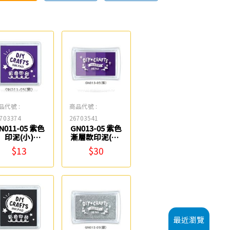
品代號 :
商品代號 :
703374
26703541
N011-05 紫色
GN013-05 紫色
印泥(小)
漸層款印泥(混)
SEASON
SEASON
$13
$30
最近瀏覽