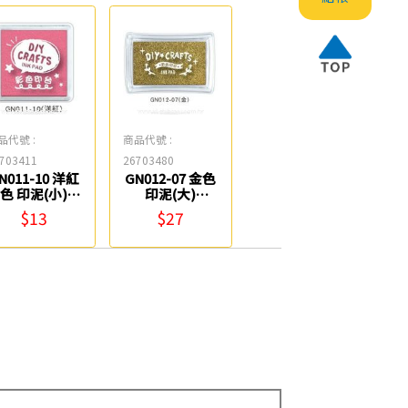
品代號 :
商品代號 :
703411
26703480
N011-10 洋紅
GN012-07 金色
色 印泥(小)
印泥(大)
SEASON
SEASON
$13
$27