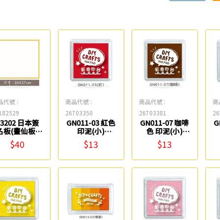
品代號 :
商品代號 :
商品代號 :
商
182529
26703350
26703381
26
Z3202 日本簽
GN011-03 紅色
GN011-07 咖啡
G
名板(畫仙板)
印泥(小)
色 印泥(小)
AP
SEASON
SEASON
$40
$13
$13