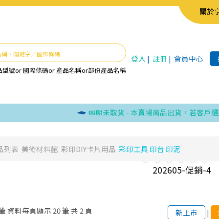
關於
登入
|
註冊
|
會員中心
品型號
or
國際條碼
or
產品名稱
or
部份產品名稱
逾期未取貨 - 本賣場商品出貨，若客戶選取超
品列表
美術材料館
彩印DIY卡片用品
彩印工具 印台 印泥
筆
資料每頁顯示
20
筆
共
2
頁
新上市
|