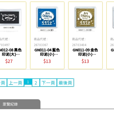
品代號 :
商品代號 :
商品代號 :
商
703497
26703367
26703404
26
N012-08 黑色
GN011-04 藍色
GN011-09 金色
G
印泥(大)
印泥(小)
印泥(小)
SEASON
SEASON
SEASON
$27
$13
$13
1
一頁
上一頁
2
下一頁
最後頁
瀏覽紀錄