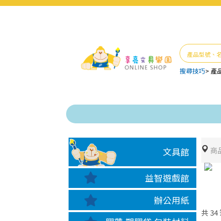
搜尋技巧
>
產
商
文具館
益智遊戲館
辦公用紙
共
34