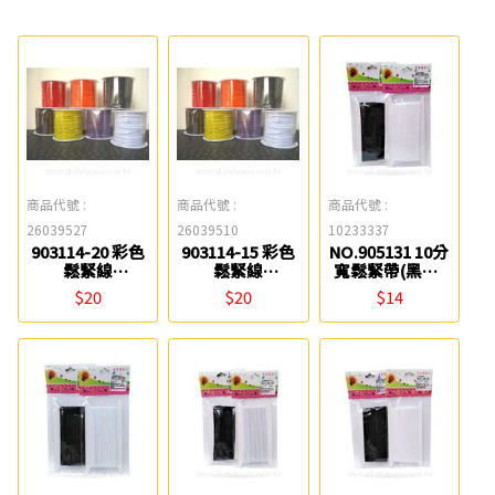
商品代號 :
商品代號 :
商品代號 :
26039527
26039510
10233337
903114-20 彩色
903114-15 彩色
NO.905131 10分
鬆緊線
鬆緊線
寬鬆緊帶(黑色/
(2.0mm*3M) 星
(1.5mm*3M) 星
白色) 星宇
$20
$20
$14
宇
宇