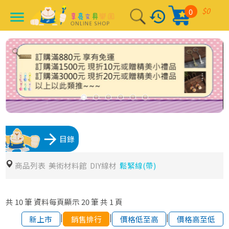
$0
0
history
menu
arrow_forward
目錄
商品列表
美術材料館
DIY線材
鬆緊線(帶)
共
10
筆
資料每頁顯示
20
筆
共
1
頁
|
|
|
新上市
銷售排行
價格低至高
價格高至低