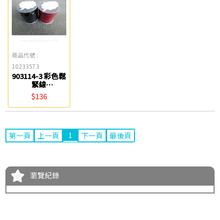
商品代號 :
10233573
903114-3 彩色鬆
緊線
(1.5mm*100M)
$136
星宇
1
第一頁
上一頁
下一頁
最後頁
瀏覽紀錄