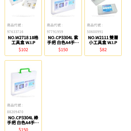
商品代號 :
商品代號 :
商品代號 :
97633716
97791959
50600991
NO.W2718 18格
NO.CP3304L 紫
NO.W2111 雙層
工具盒 W.I.P
手把 白色A4手提
小工具盒 W.I.P
資料盒 W.I.P
$102
$150
$82
商品代號 :
88209470
NO.CP3304L 綠
手把 白色A4手提
資料盒 W.I.P
$150