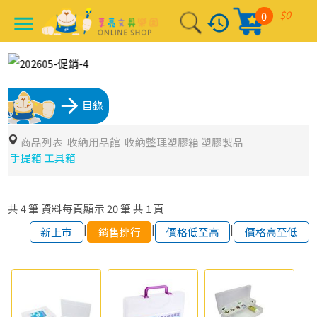
$0
0
history
menu
arrow_forward
目錄
商品列表
收納用品館
收納整理塑膠箱 塑膠製品
手提箱 工具箱
共
4
筆
資料每頁顯示
20
筆
共
1
頁
|
|
|
新上市
銷售排行
價格低至高
價格高至低