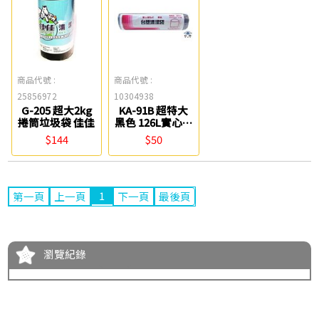
商品代號 :
商品代號 :
25856972
10304938
G-205 超大2kg
KA-91B 超特大
捲筒垃圾袋 佳佳
黑色 126L實心捲
取式清潔袋 台塑
$144
$50
1
第一頁
上一頁
下一頁
最後頁
瀏覽紀錄