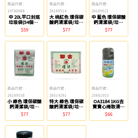
商品代號 :
商品代號 :
商品代號 :
10780688
26169514
26169521
中 20L平口封底
大 桃紅色 環保碳
中 藍色 環保碳酸
垃圾袋(54個入)
酸鈣清潔袋/垃圾
鈣清潔袋/垃圾
台塑
袋/3捲裝
袋/3捲裝
$59
$77
$77
(63*75cm) 聯合
(53*66cm) 聯合
商品代號 :
商品代號 :
商品代號 :
26169538
26514291
25601053
小 綠色 環保碳酸
特大 綠色 環保碳
OA3184 1KG吉
鈣清潔袋/垃圾
酸鈣清潔袋/垃圾
寶寶心捲取清潔
袋/3捲裝
袋/3捲裝
袋/垃圾袋
$77
$77
$66
(45*60cm) 聯合
(72*87cm) 聯合