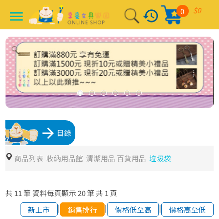
$0
0
history
menu
arrow_forward
目錄
商品列表
收納用品館
清潔用品 百貨用品
垃圾袋
共
11
筆
資料每頁顯示
20
筆
共
1
頁
|
|
|
新上市
銷售排行
價格低至高
價格高至低