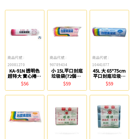
商品代號 :
商品代號 :
商品代號 :
20081270
90789434
10441077
KA-91N 透明色
小 15L平口封底
45L 大 65*75cm
超特大 實心捲取
垃圾袋(72個入)
平口封底垃圾袋
式清潔袋
台塑
(30個入) 台塑
$56
$59
$59
(91*110cm/126
L) 台塑