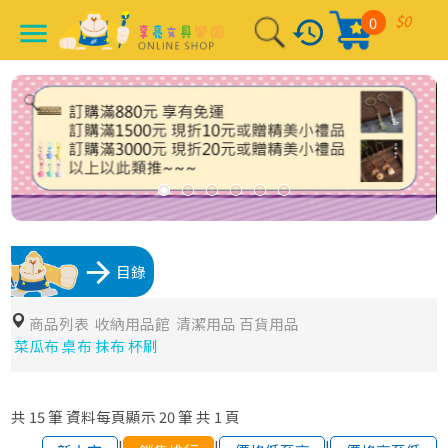
$0
0
history
menu
arrow_forward
目錄
商品列表
收納用品館
清潔用品 百貨用品
菜瓜布 桌布 抹布 杯刷
共
15
筆
資料每頁顯示
20
筆
共
1
頁
|
|
|