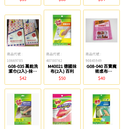
3M
商品代號 :
商品代號 :
商品代號 :
10669785
40700762
90845949
G08-035 萬能洗
M40021 德國抹
G08-040 百寶魔
潔巾(2入)-抹布
布(2入) 百利
術桌布
盈潔 06230400
06230070
$42
$50
$40