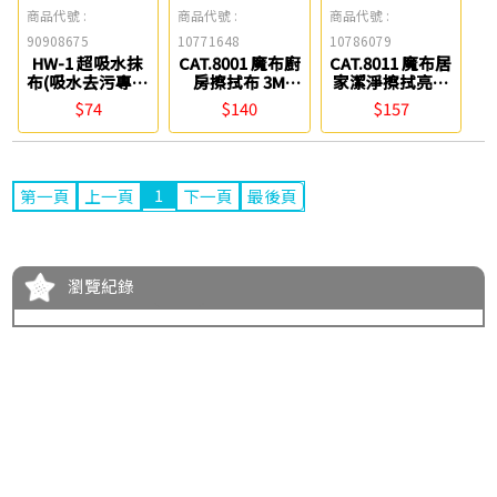
商品代號 :
商品代號 :
商品代號 :
90908675
10771648
10786079
HW-1 超吸水抹
CAT.8001 魔布廚
CAT.8011 魔布居
布(吸水去污專用
房擦拭布 3M
家潔淨擦拭亮布
型) 3M
06230550
3M
$74
$140
$157
1
第一頁
上一頁
下一頁
最後頁
瀏覽紀錄