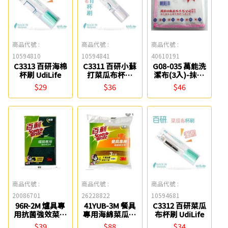
商品代號 :
商品代號 :
商品代號 :
10594810
10594841
40610191
C3313 百研海棉
C3311 百研小蘇
G08-035 萬能洗
杯刷 UdiLife
打菜瓜布杯刷
潔布(3入)-抹布
UdiLife
盈潔 06230300
$29
$36
$46
商品代號 :
商品代號 :
商品代號 :
20086701
26228822
10594681
96R-2M 爐具專
41YUB-3M 餐具
C3312 百研菜瓜
用抗菌強效菜瓜
專用海綿菜瓜布
布杯刷 UdiLife
布(2入裝) 百利
(3入) 06240340
$39
$88
$34