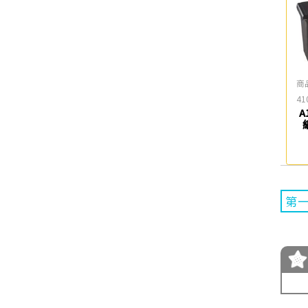
商
41
A
紙
第