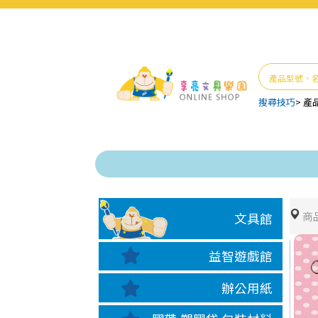
搜尋技巧
>
產
商
文具館
益智遊戲館
辦公用紙