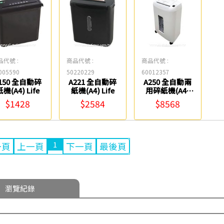
品代號 :
商品代號 :
商品代號 :
005590
50220229
60012357
150 全自動碎
A221 全自動碎
A250 全自動兩
機(A4) Life
紙機(A4) Life
用碎紙機(A4)
Life
$1428
$2584
$8568
1
一頁
上一頁
下一頁
最後頁
瀏覽紀錄