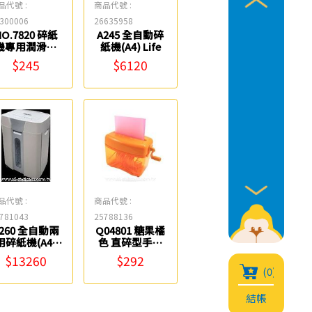
品代號 :
商品代號 :
300006
26635958
NO.7820 碎紙
A245 全自動碎
機專用潤滑保
紙機(A4) Life
包(6入) Life
$245
$6120
品代號 :
商品代號 :
781043
25788136
260 全自動兩
Q04801 糖果橘
用碎紙機(A4)
色 直碎型手動
Life
式碎紙機 ABEL
$13260
$292
(0)
結帳