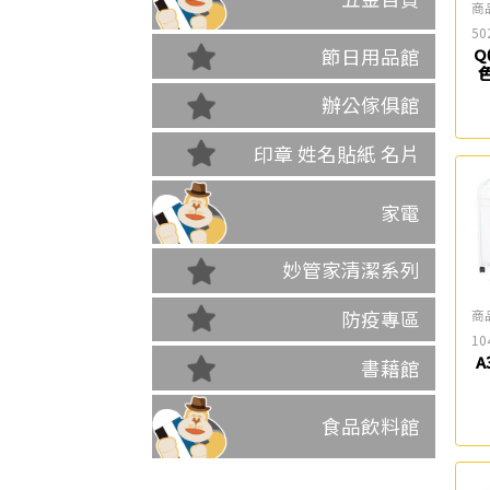
商
50
節日用品館
Q
辦公傢俱館
印章 姓名貼紙 名片
家電
妙管家清潔系列
商
防疫專區
10
A
書藉館
食品飲料館