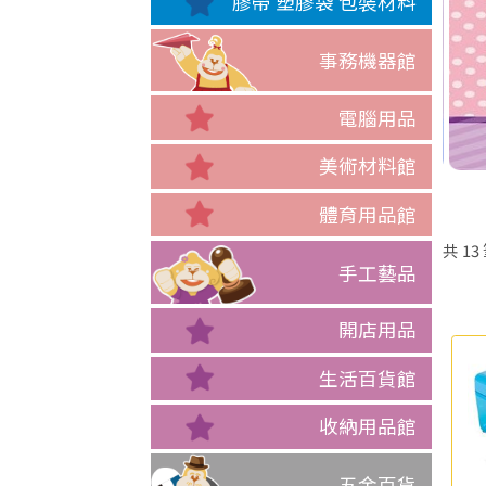
膠帶 塑膠袋 包裝材料
事務機器館
電腦用品
美術材料館
體育用品館
共
13
手工藝品
開店用品
生活百貨館
收納用品館
五金百貨