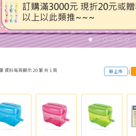
筆
資料每頁顯示
20
筆
共
1
頁
新上市
|