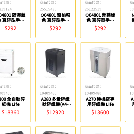
品代號 :
商品代號 :
商品代號 :
商
219124
25515435
26122519
50
04801 蔚海藍
Q04801 蜜桃粉
Q04801 青蘋綠
色 直碎型手動
色 直碎型手動
色 直碎型手動
式碎紙機 ABEL
式碎紙機 ABEL
式碎紙機 ABEL
養
$292
$292
$292
品代號 :
商品代號 :
商品代號 :
商
409459
10409466
10409480
10
300 全自動碎
A280 多量碎紙
A270 極機密專
A
紙機 Life
狀碎紙機(A4)
用碎紙機 Life
Life
$18360
$12920
$13600