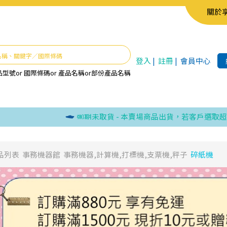
關於
登入
|
註冊
|
會員中心
品型號
or
國際條碼
or
產品名稱
or
部份產品名稱
逾期未取貨 - 本賣場商品出貨，若客戶選取超商取
品列表
事務機器館
事務機器,計算機,打標機,支票機,秤子
碎紙機