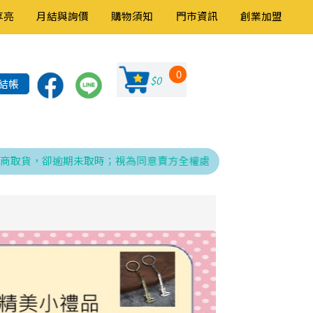
享亮
月結與詢價
購物須知
門市資訊
創業加盟
0
$0
結帳
貨，卻逾期未取時；視為同意賣方全權處理發票、折讓與銷貨退回之相