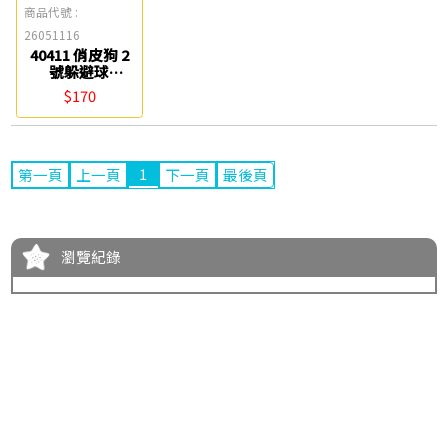
商品代號 :
26051116
40411 俏皮狗 2
號躲避球
Success成功
$170
1
第一頁
上一頁
下一頁
最後頁
瀏覽紀錄