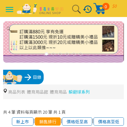
$0
0
history
menu
arrow_forward
目錄
商品列表
體育用品館
體育用品
躲避球系列
共
4
筆
資料每頁顯示
20
筆
共
1
頁
|
|
|
新上市
銷售排行
價格低至高
價格高至低