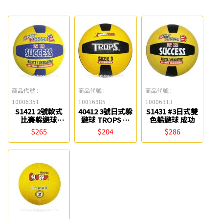
商品代號 :
商品代號 :
商品代號 :
10006351
10016985
10006313
S1421 2號軟式
40412 3號日式躲
S1431 #3日式雙
比賽躲避球
避球 TROPS 特
色躲避球 成功
Success成功
波士
$265
$204
$286