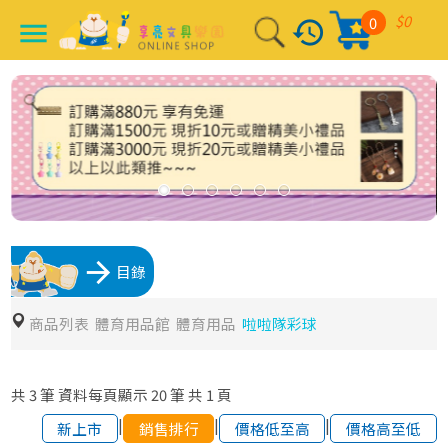
$0
0
history
menu
arrow_forward
目錄
商品列表
體育用品館
體育用品
啦啦隊彩球
共
3
筆
資料每頁顯示
20
筆
共
1
頁
|
|
|
新上市
銷售排行
價格低至高
價格高至低