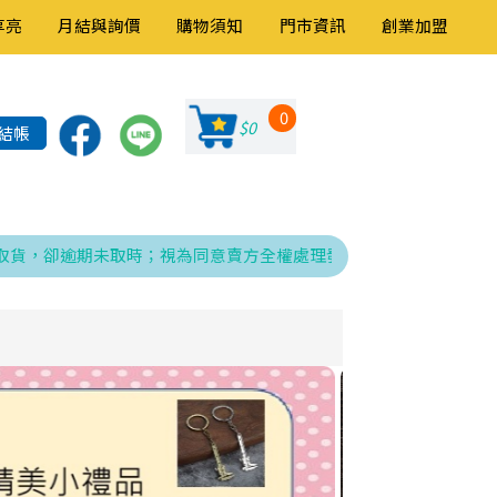
享亮
月結與詢價
購物須知
門市資訊
創業加盟
0
$0
結帳
卻逾期未取時；視為同意賣方全權處理發票、折讓與銷貨退回之相關程