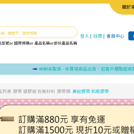
關於
登入
|
註冊
|
會員中心
品型號
or
國際條碼
or
產品名稱
or
部份產品名稱
逾期未取貨 - 本賣場商品出貨，若客戶選取超商取貨，
品列表
膠帶 塑膠袋 包裝材料
膠帶類
美紋膠帶 和紙膠帶