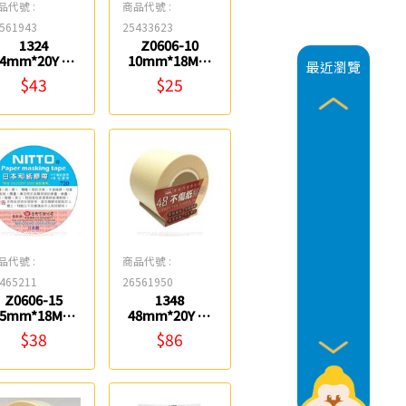
品代號 :
商品代號 :
561943
25433623
1324
Z0606-10
24mm*20Y 不
10mm*18M日
最近瀏覽
傷紙膠帶 鎰法
本和紙膠帶
$43
$25
EASYFAR
NITTO
品代號 :
商品代號 :
465211
26561950
Z0606-15
1348
15mm*18M日
48mm*20Y 不
本和紙膠帶
傷紙膠帶 鎰法
$38
$86
NITTO
EASYFAR