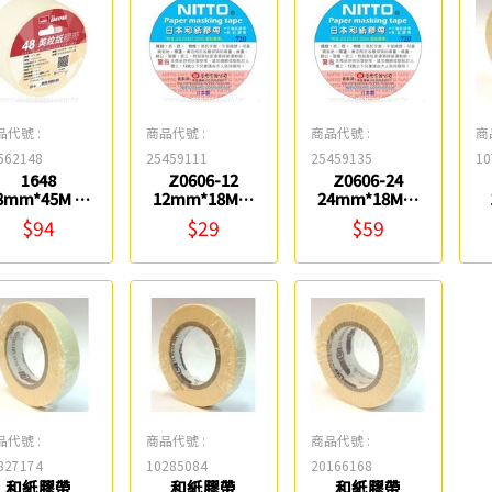
品代號 :
商品代號 :
商品代號 :
商
562148
25459111
25459135
10
1648
Z0606-12
Z0606-24
8mm*45M 美
12mm*18M日
24mm*18M日
紋紙膠帶 鎰法
本和紙膠帶
本和紙膠帶
$94
$29
$59
EASYFAR
NITTO
NITTO
品代號 :
商品代號 :
商品代號 :
827174
10285084
20166168
和紙膠帶
和紙膠帶
和紙膠帶