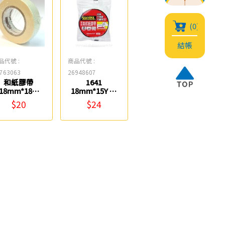
(0)
結帳
品代號 :
商品代號 :
763063
26948607
和紙膠帶
1641
18mm*18M
18mm*15Y 環
0848
保美紋紙膠帶
$20
$24
Success成功