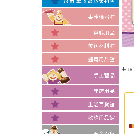
膠帶 塑膠袋 包裝材料
事務機器館
電腦用品
美術材料館
體育用品館
共
18
手工藝品
開店用品
生活百貨館
收納用品館
五金百貨