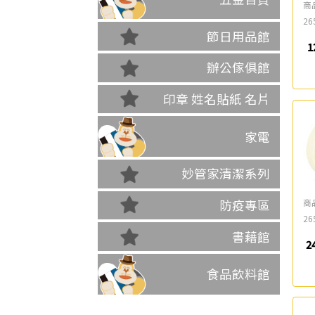
商
26
節日用品館
1
辦公傢俱館
印章 姓名貼紙 名片
家電
妙管家清潔系列
商
防疫專區
26
書藉館
2
食品飲料館