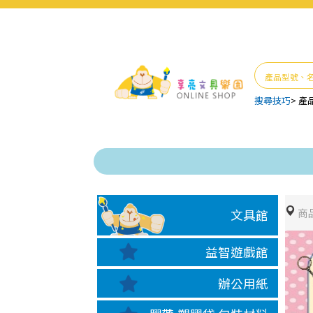
搜尋技巧
>
產
商
文具館
益智遊戲館
辦公用紙