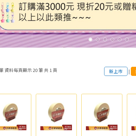
筆
資料每頁顯示
20
筆
共
1
頁
新上市
|