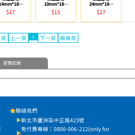
14mm*18M
10mm*18M
24mm*18M
0848
0848
0848
$17
$15
$27
1
一頁
上一頁
下一頁
最後頁
瀏覽紀錄
聯絡我們
新北市蘆洲區中正路423號
車
免付費專線：0800-006-212(only for