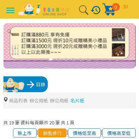
$0
0
history
menu
arrow_forward
目錄
商品列表
辦公用紙
辦公用紙
名片紙
共
19
筆
資料每頁顯示
20
筆
共
1
頁
|
|
|
新上市
銷售排行
價格低至高
價格高至低