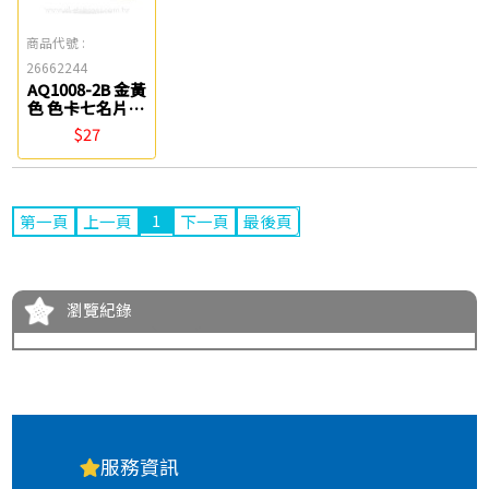
商品代號 :
26662244
AQ1008-2B 金黃
色 色卡七名片卡
(200g) 四季紙品
$27
1
第一頁
上一頁
下一頁
最後頁
瀏覽紀錄
服務資訊