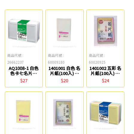
商品代號 :
商品代號 :
商品代號 :
26662237
60009180
60020925
AQ1008-1 白色
1401001 白色 名
1401002 五彩 名
色卡七名片卡
片紙(100入) 聯
片紙(100入) 聯
(280g) 四季紙品
合紙品
合紙品
$27
$20
$24