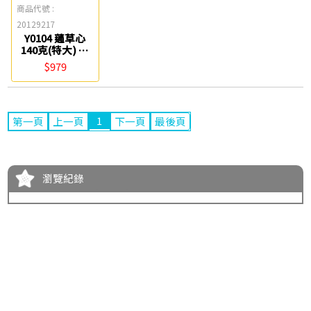
商品代號 :
20129217
Y0104 蓪草心
140克(特大) 得
藝
$979
1
第一頁
上一頁
下一頁
最後頁
瀏覽紀錄