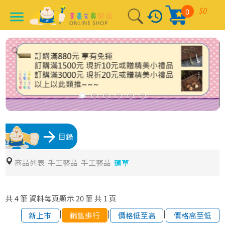
$0
0
history
menu
arrow_forward
目錄
商品列表
手工藝品
手工藝品
蓪草
共
4
筆
資料每頁顯示
20
筆
共
1
頁
|
|
|
新上市
銷售排行
價格低至高
價格高至低