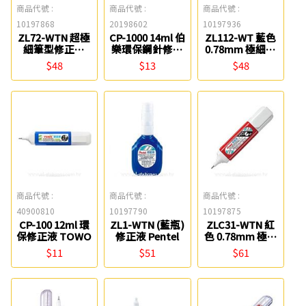
商品代號 :
商品代號 :
商品代號 :
10197868
20198602
10197936
ZL72-WTN 超極
CP-1000 14ml 伯
ZL112-WT 藍色
細筆型修正液
樂環保鋼針修正
0.78mm 極細修
Pentel
液 TOWO
正液 Pentel
$48
$13
$48
商品代號 :
商品代號 :
商品代號 :
40900810
10197790
10197875
CP-100 12ml 環
ZL1-WTN (藍瓶)
ZLC31-WTN 紅
保修正液 TOWO
修正液 Pentel
色 0.78mm 極細
修正液 Pemtel
$11
$51
$61