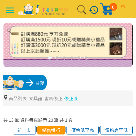
$0
0
history
menu
arrow_forward
目錄
商品列表
文具館
書寫修正
修正液
共
13
筆
資料每頁顯示
20
筆
共
1
頁
|
|
|
新上市
銷售排行
價格低至高
價格高至低