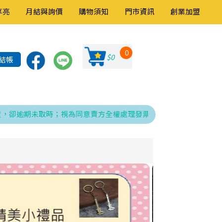
享亮
月結與詢價
購物須知
門市資訊
創業加盟
0
$0
結帳
逾期未取時；視為同意賣方全權處理發票、折讓與銷貨退回之相關程序