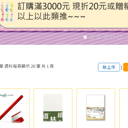
筆
資料每頁顯示
20
筆
共
1
頁
新上市
|