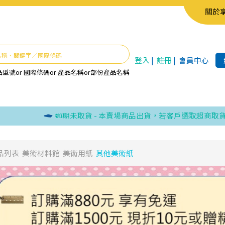
關於
登入
|
註冊
|
會員中心
品型號
or
國際條碼
or
產品名稱
or
部份產品名稱
逾期未取貨 - 本賣場商品出貨，若客戶選取超商取貨，卻
品列表
美術材料館
美術用紙
其他美術紙