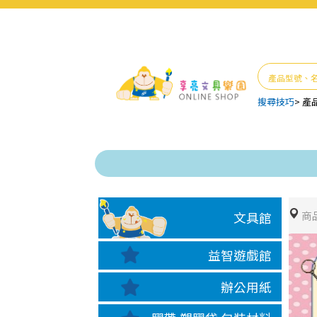
搜尋技巧
>
產
商
文具館
益智遊戲館
辦公用紙