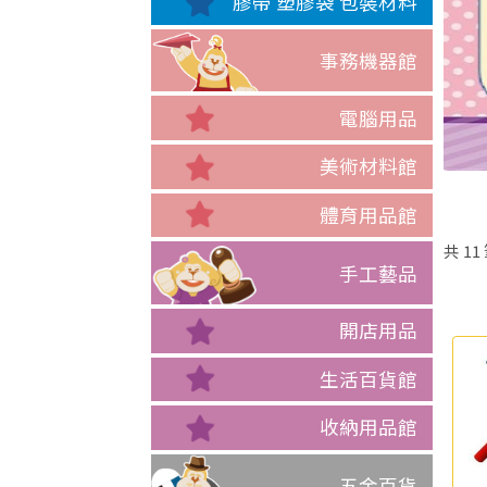
膠帶 塑膠袋 包裝材料
事務機器館
電腦用品
美術材料館
體育用品館
共
11
手工藝品
開店用品
生活百貨館
收納用品館
五金百貨