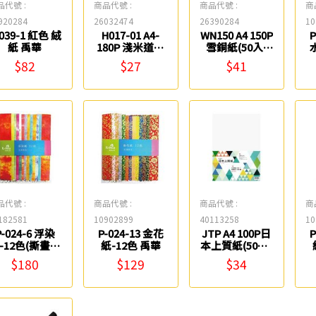
品代號 :
商品代號 :
商品代號 :
商
920284
26032474
26390284
10
-039-1 紅色 絨
H017-01 A4-
WN150 A4 150P
P
紙 禹華
180P 淺米道林
雪銅紙(50入)
紙(10張入) 紙
紙博館
$82
$27
$41
博館
品代號 :
商品代號 :
商品代號 :
商
182581
10902899
40113258
10
P-024-6 浮染
P-024-13 金花
JTP A4 100P日
P
-12色(撕畫專
紙-12色 禹華
本上質紙(50入)
用) 禹華
紙博館
$180
$129
$34