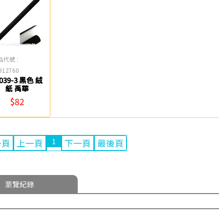
品代號 :
912760
-039-3 黑色 絨
紙 禹華
$82
1
一頁
上一頁
下一頁
最後頁
瀏覽紀錄