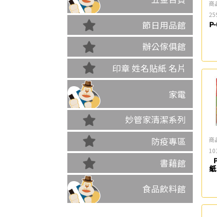
商
25
節日用品館
P
辦公傢俱館
印章 姓名貼紙 名片
家電
妙管家清潔系列
商
防疫專區
10
書藉館
紙
食品飲料館