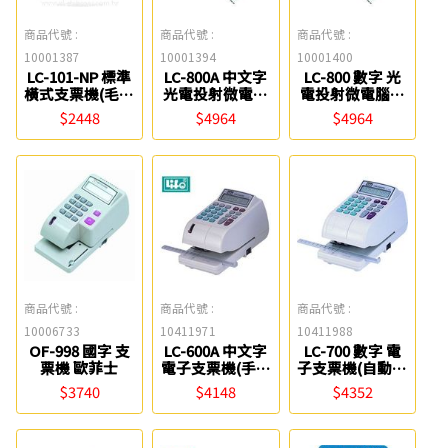
商品代號 :
商品代號 :
商品代號 :
10001387
10001394
10001400
LC-101-NP 標準
LC-800A 中文字
LC-800 數字 光
橫式支票機(毛筆
光電投射微電腦
電投射微電腦支
國字) Life
支票機(手動夾
票機(手動夾紙)
$2448
$4964
$4964
紙) Life
Life
商品代號 :
商品代號 :
商品代號 :
10006733
10411971
10411988
OF-998 國字 支
LC-600A 中文字
LC-700 數字 電
票機 歐菲士
電子支票機(手動
子支票機(自動夾
夾紙) Life
紙) Life
$3740
$4148
$4352