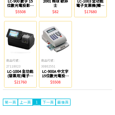
LC-900 數字 15
2001 棉球 歐菲
LC-1003 全功能
位數光電投影電
士
電子支票機(觸控
子支票機(自動夾
面板) Life
$5508
$82
$17680
紙) Life
商品代號 :
商品代號 :
27118023
30802551
LC-1004 全功能
LC-900A 中文字
(發票用)電子支
15位數光電投影
票機(觸控面板)
電子支票機(自動
$21760
$5508
Life
夾紙) Life
1
第一頁
上一頁
下一頁
最後頁