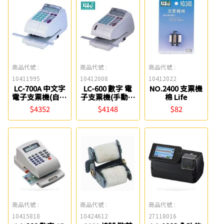
商品代號 :
商品代號 :
商品代號 :
10411995
10412008
10412022
LC-700A 中文字
LC-600 數字 電
NO.2400 支票機
電子支票機(自動
子支票機(手動夾
棉 Life
夾紙) Life
紙) Life
$4352
$4148
$82
商品代號 :
商品代號 :
商品代號 :
10415818
10424612
27118016