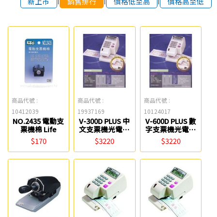
新上市
銷售排行
價格低至高
價格高至低
商品代號 :
商品代號 :
商品代號 :
10412039
19937169
10124017
NO.2435 電動支
V-300D PLUS 中
V-600D PLUS 數
票機棉 Life
文支票機光電投
字支票機光電投
影微電腦 Vison
影微電腦 Vison
$170
$3220
$3220