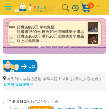
$0
0
history
menu
arrow_forward
目錄
商品列表
事務機器館
事務機器,計算機,打標機,支票機,秤子
支票機 支票機棉球
共
17
筆
資料每頁顯示
20
筆
共
1
頁
|
|
|