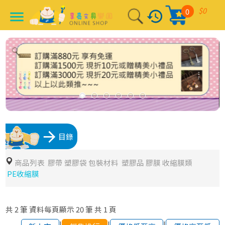
$0
0
history
menu
arrow_forward
目錄
商品列表
膠帶 塑膠袋 包裝材料
塑膠品 膠膜 收縮膜類
PE收縮膜
共
2
筆
資料每頁顯示
20
筆
共
1
頁
|
|
|