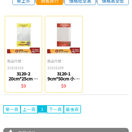
新上市
銷售排行
價格低至高
價格高至低
商品代號 :
商品代號 :
31016216
31016209
3120-2
3120-1
20cm*25cm 中
9cm*50cm 小 熱
熱收縮防刮保護
收縮防刮保護膜
$9
$9
膜 鎰法 EASYFAR
鎰法 EASYFAR
1
第一頁
上一頁
下一頁
最後頁