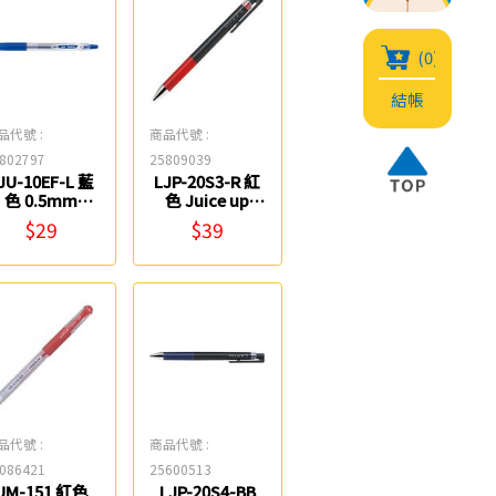
(0)
結帳
品代號 :
商品代號 :
802797
25809039
JU-10EF-L 藍
LJP-20S3-R 紅
色 0.5mm
色 Juice up
Juice 果汁筆
0.3mm超級果
$29
$39
PILOT
汁筆 PILOT
品代號 :
商品代號 :
086421
25600513
UM-151 紅色
LJP-20S4-BB