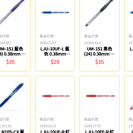
品代號 :
商品代號 :
商品代號 :
商
086407
30802599
10086414
30
UM-151 藍色
LJU-10UF-L 藍
UM-151 黑色
L
3) 0.38mm 超
色 0.38mm
(24) 0.38mm 超
細鋼珠筆 uni
Juice 果汁筆
細鋼珠筆 uni
$35
$29
$35
PILOT
品代號 :
商品代號 :
商品代號 :
商
120120
30802629
30802759
10
LN105-CX 藍
LJU-10UF-R 紅
LJU-10EF-R 紅