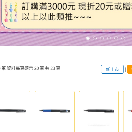
9
筆
資料每頁顯示
20
筆
共
23
頁
新上市
|