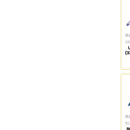
商
10
(3
商
91
B