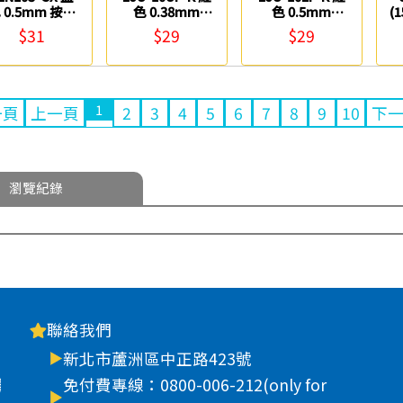
 0.5mm 按壓
色 0.38mm
色 0.5mm
(
式極速鋼珠筆
Juice 果汁筆
Juice 果汁筆
$31
$29
$29
Pentel
PILOT
PILOT
1
一頁
上一頁
2
3
4
5
6
7
8
9
10
下
瀏覽紀錄
聯絡我們
新北市蘆洲區中正路423號
車
免付費專線：0800-006-212(only for