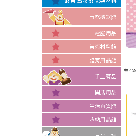
膠帶 塑膠袋 包裝材料
事務機器館
電腦用品
美術材料館
體育用品館
共
45
手工藝品
開店用品
生活百貨館
收納用品館
五金百貨