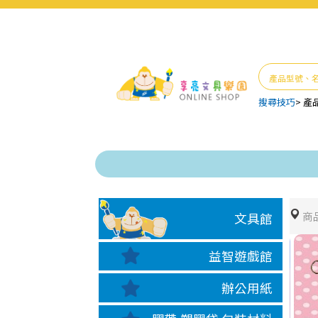
搜尋技巧
>
產
商
文具館
益智遊戲館
辦公用紙