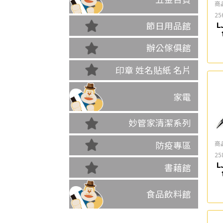
商
25
節日用品館
L
辦公傢俱館
印章 姓名貼紙 名片
家電
妙管家清潔系列
商
防疫專區
25
L
書藉館
食品飲料館