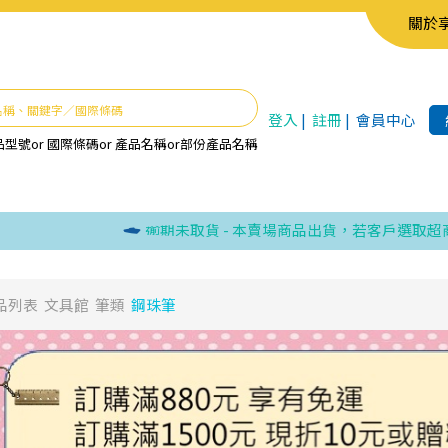
關於
登入
|
註冊
|
會員中心
品型號
or
國際條碼
or
產品名稱
or
部份產品名稱
逾期未取貨 - 本賣場商品出貨，若客戶選取超商取貨
品列表
文具館
筆類
鋼珠筆