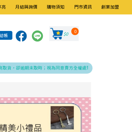
享亮
月結與詢價
購物須知
門市資訊
創業加盟
0
$0
結帳
，卻逾期未取時；視為同意賣方全權處理發票、折讓與銷貨退回之相關