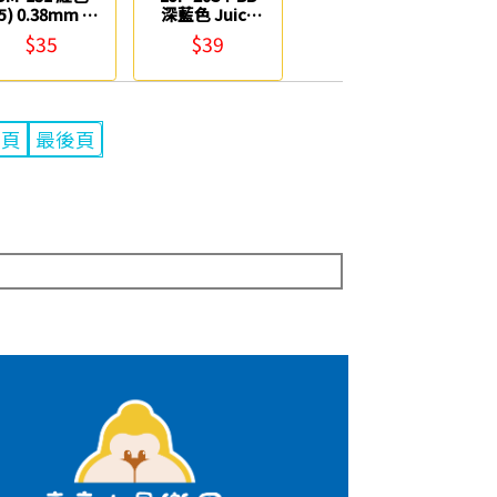
15) 0.38mm 超
深藍色 Juice
細鋼珠筆 uni
up 0.4mm超級
$35
$39
果汁筆 PILOT
一頁
最後頁