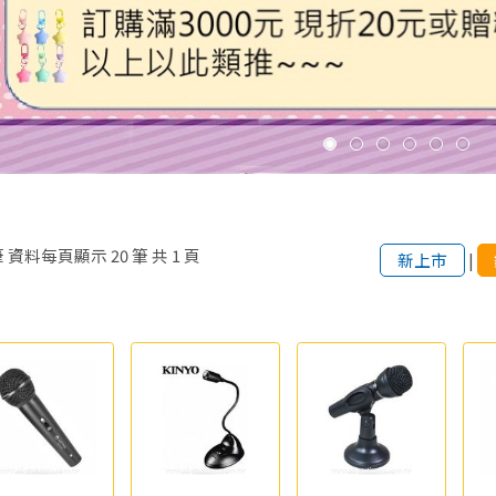
筆
資料每頁顯示
20
筆
共
1
頁
新上市
|