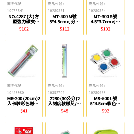
商品代號 :
商品代號 :
商品代號 :
10073841
10280591
10280584
NO.4287 (大)方
MT-400 M號
MT-300 S號
型強力磁夾
5*4.5cm可分類
4.5*3.7cm可分
(45*50mm) SDI
式強力磁夾 COX
類式強力磁夾
$102
$112
$102
COX
商品代號 :
商品代號 :
商品代號 :
10459980
10392706
10280683
MR-200 (20cm)2
2230 (30公分)2
MS-500 L號
入卡裝彩色磁尺/
入刻度軟磁尺/磁
5*4.5cm彩色磁
磁條/磁鐵條
條/磁鐵條
夾【圓型膠片】
$41
$48
$92
COX
Success
COX