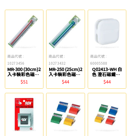
商品代號 :
商品代號 :
商品代號 :
10273456
10273432
60005588
MR-300 (30cm)2
MR-250 (25cm)2
Q02413-WH 白
入卡裝彩色磁尺/
入卡裝彩色磁尺/
色 澄石磁鐵夾/
磁條/磁鐵條
磁條/磁鐵條
磁夾 ABEL
$51
$44
$44
COX
COX