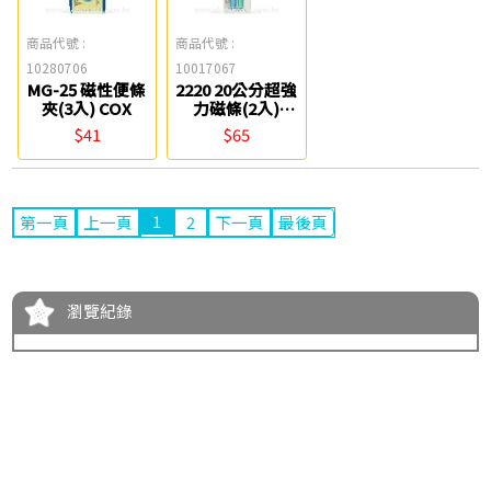
商品代號 :
商品代號 :
10280706
10017067
MG-25 磁性便條
2220 20公分超強
夾(3入) COX
力磁條(2入)
success
$41
$65
1
第一頁
上一頁
2
下一頁
最後頁
瀏覽紀錄