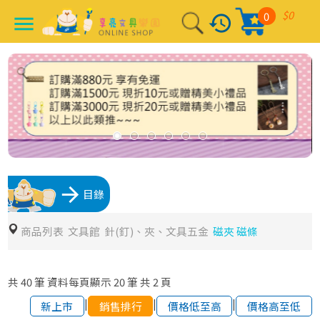
$0
0
history
menu
arrow_forward
目錄
商品列表
文具館
針(釘)、夾、文具五金
磁夾 磁條
共
40
筆
資料每頁顯示
20
筆
共
2
頁
|
|
|
新上市
銷售排行
價格低至高
價格高至低