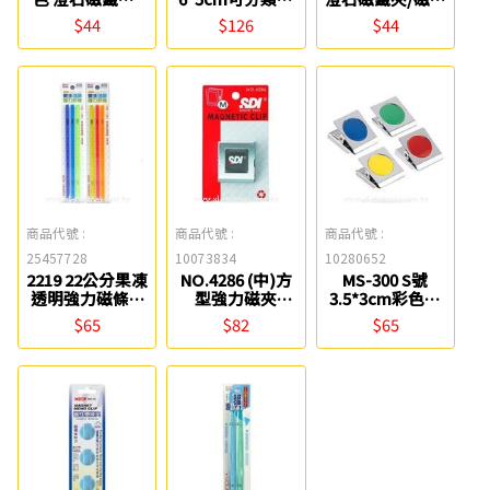
磁夾 ABEL
強力磁夾 COX
ABEL
$44
$126
$44
商品代號 :
商品代號 :
商品代號 :
25457728
10073834
10280652
2219 22公分果凍
NO.4286 (中)方
MS-300 S號
透明強力磁條(3
型強力磁夾
3.5*3cm彩色磁
入) Success
(35x40mm) SDI
夾【圓型膠片】
$65
$82
$65
COX