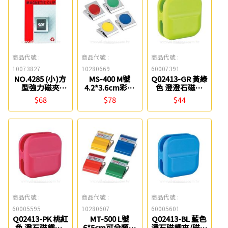
商品代號 :
商品代號 :
商品代號 :
10073827
10280669
60007391
NO.4285 (小)方
MS-400 M號
Q02413-GR 黃綠
型強力磁夾
4.2*3.6cm彩色
色 澄澄石磁鐵
(30x35mm) SDI
磁夾【圓型膠
夾/磁夾 ABEL
$68
$78
$44
片】COX
商品代號 :
商品代號 :
商品代號 :
60005595
10280607
60005601
Q02413-PK 桃紅
MT-500 L號
Q02413-BL 藍色
色 澄石磁鐵夾/
6*5cm可分類式
澄石磁鐵夾/磁夾