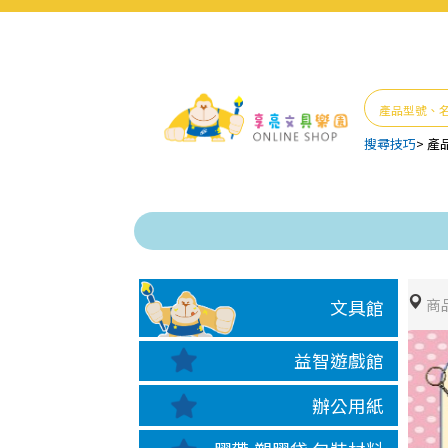
搜尋技巧
>
產
商
文具館
益智遊戲館
辦公用紙