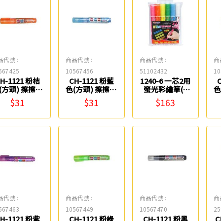
品代號 :
商品代號 :
商品代號 :
商
567425
10567456
51102432
10
H-1121 粉桔
CH-1121 粉藍
1240-6 一芯2用
(方頭) 擦擦筆
色(方頭) 擦擦筆
螢光彩繪筆(6
色
CKS
CKS
入) Success
$31
$31
$163
品代號 :
商品代號 :
商品代號 :
商
567463
10567449
10567470
25
H-1121 粉紫
CH-1121 粉綠
CH-1121 粉黑
C