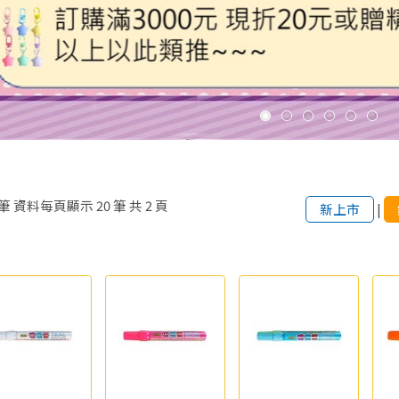
筆
資料每頁顯示
20
筆
共
2
頁
新上市
|