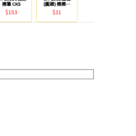
擦筆 CKS
(圓頭) 擦擦筆
CKS
$153
$31