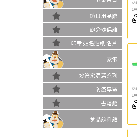
商
10
節日用品館
C
色
辦公傢俱館
印章 姓名貼紙 名片
家電
妙管家清潔系列
商
防疫專區
10
C
書藉館
色
食品飲料館