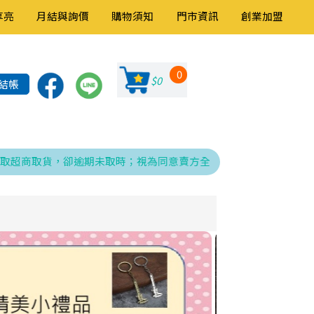
享亮
月結與詢價
購物須知
門市資訊
創業加盟
0
$0
結帳
商取貨，卻逾期未取時；視為同意賣方全權處理發票、折讓與銷貨退回