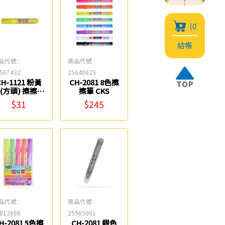
(0)
結帳
品代號 :
商品代號 :
567432
25640625
CH-1121 粉黃
CH-2081 8色擦
(方頭) 擦擦筆
擦筆 CKS
CKS
$31
$245
品代號 :
商品代號 :
812886
25965001
H-2081 5色擦
CH-2081 銀色