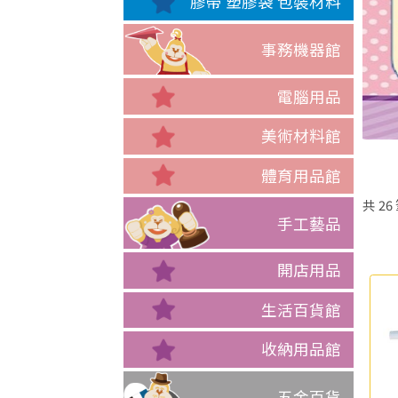
膠帶 塑膠袋 包裝材料
事務機器館
電腦用品
美術材料館
體育用品館
共
26
手工藝品
開店用品
生活百貨館
收納用品館
五金百貨