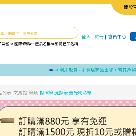
關於
登入
|
註冊
|
會員中心
品型號
or
國際條碼
or
產品名稱
or
部份產品名稱
逾期未取貨 - 本賣場商品出貨，若客戶選取超
品列表
文具館
筆類
擦擦筆 魔擦筆 螢光粉彩筆