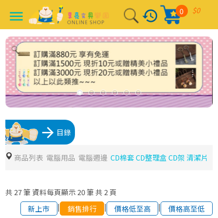
$0
0
history
menu
arrow_forward
目錄
商品列表
電腦用品
電腦週邊
CD棉套 CD整理盒 CD架 清潔片
共
27
筆
資料每頁顯示
20
筆
共
2
頁
|
|
|
新上市
銷售排行
價格低至高
價格高至低