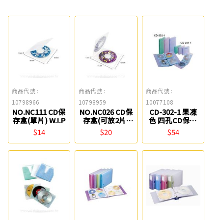
商品代號 :
商品代號 :
商品代號 :
10798966
10798959
10077108
NO.NC111 CD保
NO.NC026 CD保
CD-302-1 果凍
存盒(單片) W.I.P
存盒(可放2片)
色 四孔CD保存
W.I.P
夾(空夾) Flying
$14
$20
$54