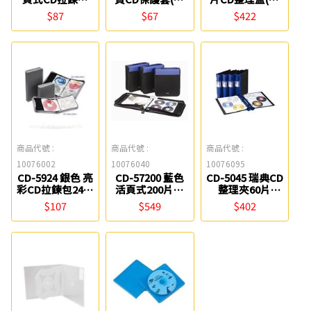
(24片) Flying
入) Flying
盒) Flying
$87
$67
$422
商品代號 :
商品代號 :
商品代號 :
10076002
10076040
10076095
CD-5924 銀色 亮
CD-57200 藍色
CD-5045 瑞典CD
彩CD拉鍊包24片
活頁式200片織
整理夾60片
Flying
帶CD拉鍊包
Flying
$107
$549
$402
Flying