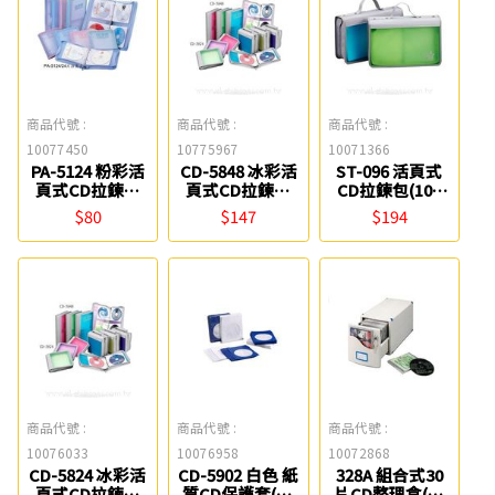
商品代號 :
商品代號 :
商品代號 :
10077450
10775967
10071366
PA-5124 粉彩活
CD-5848 冰彩活
ST-096 活頁式
頁式CD拉鍊包
頁式CD拉鍊包
CD拉鍊包(100
(24片) Flying
(48片) Flying
片) Flying
$80
$147
$194
商品代號 :
商品代號 :
商品代號 :
10076033
10076958
10072868
CD-5824 冰彩活
CD-5902 白色 紙
328A 組合式30
頁式CD拉鍊包
質CD保護套(50
片CD整理盒(空