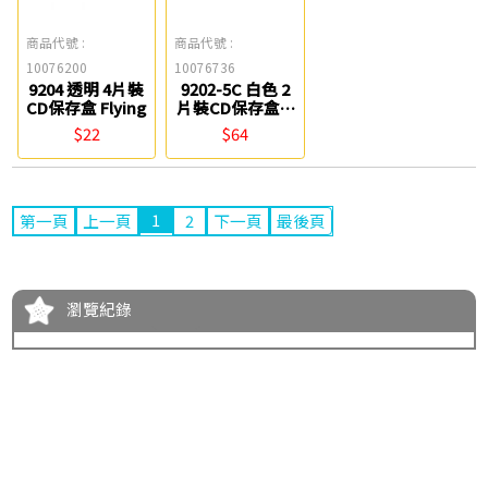
商品代號 :
商品代號 :
10076200
10076736
9204 透明 4片裝
9202-5C 白色 2
CD保存盒 Flying
片裝CD保存盒(5
入) Flying
$22
$64
1
第一頁
上一頁
2
下一頁
最後頁
瀏覽紀錄