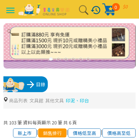
$0
0
history
menu
arrow_forward
目錄
商品列表
文具館
其他文具
印泥、印台
共
103
筆
資料每頁顯示
20
筆
共
6
頁
|
|
|
新上市
銷售排行
價格低至高
價格高至低