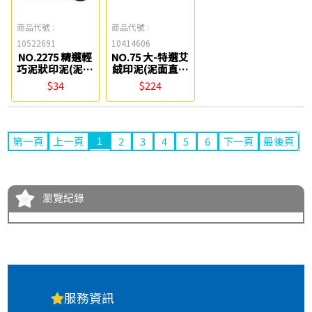
商品代號 :
商品代號 :
10522691
10414606
NO.2275 精選輕
NO.75 大-特選艾
巧泥狀印泥(泥面
絨印泥(泥面直徑
直徑35mm) Life
75mm) Life
$34
$224
1
第一頁
上一頁
2
3
4
5
6
下一頁
最後頁
瀏覽紀錄
服務資訊