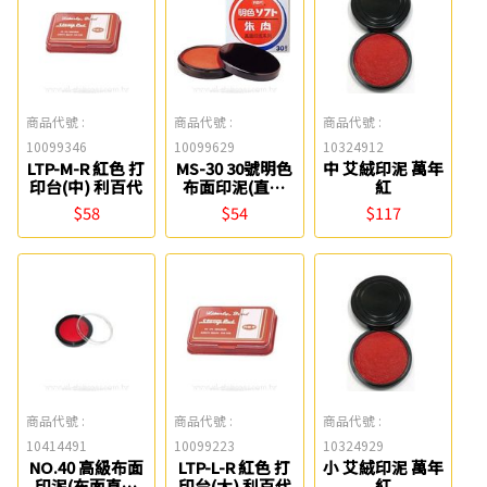
商品代號 :
商品代號 :
商品代號 :
10099346
10099629
10324912
LTP-M-R 紅色 打
MS-30 30號明色
中 艾絨印泥 萬年
印台(中) 利百代
布面印泥(直徑
紅
3.3cm) 利百代
$58
$54
$117
商品代號 :
商品代號 :
商品代號 :
10414491
10099223
10324929
NO.40 高級布面
LTP-L-R 紅色 打
小 艾絨印泥 萬年
印泥(布面直徑
印台(大) 利百代
紅