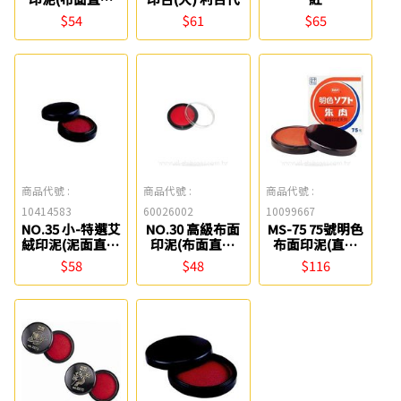
41mm) Life
$54
$61
$65
商品代號 :
商品代號 :
商品代號 :
10414583
60026002
10099667
NO.35 小-特選艾
NO.30 高級布面
MS-75 75號明色
絨印泥(泥面直徑
印泥(布面直徑
布面印泥(直徑
35mm) Life
30mm) Life
8cm) 利百代
$58
$48
$116